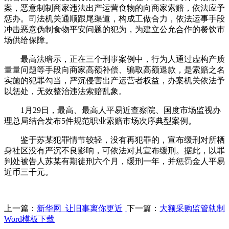
案，恶意制制商家违法出产运营食物的向商家索赔，依法应予
惩办。司法机关通顺跟尾渠道，构成工做合力，依法运事手段
冲击恶意伪制食物平安问题的犯为，为建立公允合作的餐饮市
场供给保障。
最高法暗示，正在三个刑事案例中，行为人通过虚构产质
量量问题等手段向商家高额补偿、骗取高额退款，是索赔之名
实施的犯罪勾当，严沉侵害出产运营者权益，办案机关依法予
以惩处，无效整治违法索赔乱象。
1月29日，最高、最高人平易近查察院、国度市场监视办
理总局结合发布5件规范职业索赔市场次序典型案例。
鉴于苏某犯罪情节较轻，没有再犯罪的，宣布缓刑对所栖
身社区没有严沉不良影响，可依法对其宣布缓刑。据此，以罪
判处被告人苏某有期徒刑六个月，缓刑一年，并惩罚金人平易
近币三千元。
上一篇：
新华网_让旧事离你更近
下一篇：
大额采购监管轨制
Word模板下载