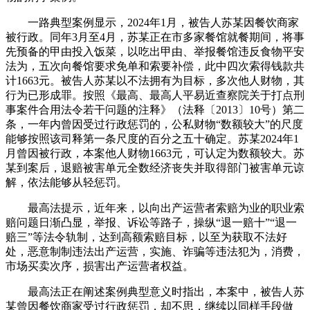
一路典型案例显示，2024年1月，被告人苏某因餐饮商家
被行政。同年3月至4月，苏某正在市多家餐馆就餐期间，将事
先预备的甲由投入饭菜，以吃出甲由、举报餐馆违反食物平安
法为，五次向餐馆要求免单和索要补偿，此中四次索得钱款共
计1663元。被告人苏某以不法拥有为目标，多次他人财物，其
行为已形成罪。按照《最高、最高人平易近查察院关于打点刑
事案件合用法令若干问题的注释》（法释〔2013〕10号）第二
条，一年内曾因受过行政惩罚的，公私财物“数额较大”的尺度
能够按照该司释第一条尺度的百分之五十确定。苏某2024年1
月曾因被行政，本案他人财物1663元，可认定为数额较大。苏
某到案后，退赔被害单元全数经济丧失并取得部门被害单元谅
解，依法能够从轻惩罚。
最高法提示，近年来，以向出产运营者索赔为业的职业索
赔问题日渐凸显，举报、诉讼等路子，操纵“退一赔十”“退一
赔三”等法令轨制，达到高额索赔目标，以至为获取不法好
处，恶意制制违法出产运营，实施、诈骗等违法犯为，消费，
市场买卖次序，损害出产运营者权益。
最高法正在阐述案例典型意义时指出，本案中，被告人苏
某曾因餐饮商家受过行政惩罚，却不思，继续以同样手段做