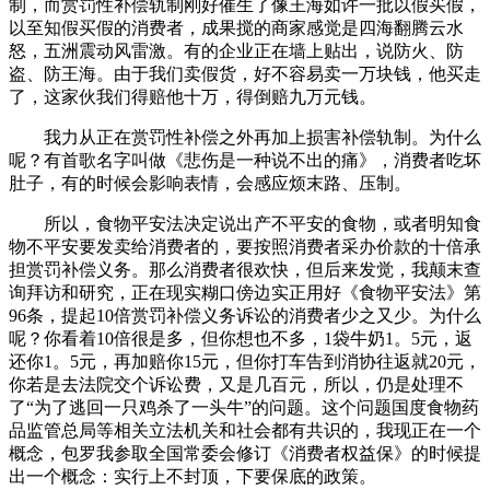
制，而赏罚性补偿轨制刚好催生了像王海如许一批以假买假，
以至知假买假的消费者，成果搅的商家感觉是四海翻腾云水
怒，五洲震动风雷激。有的企业正在墙上贴出，说防火、防
盗、防王海。由于我们卖假货，好不容易卖一万块钱，他买走
了，这家伙我们得赔他十万，得倒赔九万元钱。
我力从正在赏罚性补偿之外再加上损害补偿轨制。为什么
呢？有首歌名字叫做《悲伤是一种说不出的痛》，消费者吃坏
肚子，有的时候会影响表情，会感应烦末路、压制。
所以，食物平安法决定说出产不平安的食物，或者明知食
物不平安要发卖给消费者的，要按照消费者采办价款的十倍承
担赏罚补偿义务。那么消费者很欢快，但后来发觉，我颠末查
询拜访和研究，正在现实糊口傍边实正用好《食物平安法》第
96条，提起10倍赏罚补偿义务诉讼的消费者少之又少。为什么
呢？你看着10倍很是多，但你想也不多，1袋牛奶1。5元，返
还你1。5元，再加赔你15元，但你打车告到消协往返就20元，
你若是去法院交个诉讼费，又是几百元，所以，仍是处理不
了“为了逃回一只鸡杀了一头牛”的问题。这个问题国度食物药
品监管总局等相关立法机关和社会都有共识的，我现正在一个
概念，包罗我参取全国常委会修订《消费者权益保》的时候提
出一个概念：实行上不封顶，下要保底的政策。