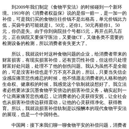
到2009年我们制定《食物平安法》的时候碰到一个新环
境。1993年的《消费者权益保》说的是假一赔一，是一加一的
补偿，可是我们买的食物往往价钱不是出格高，单元价钱比力
低，买袋牛奶可能就是1。50元，还你1。50元再赔你1。50
元，你仍是失。由于你到病院挂个号都15元，再开点药几百
元，正在病院又要保守医治，又要做CT，又做各类不需要的
检测设备的检测，所以消费者丧失更大了。
所以，我就说针对这种食物问题的企业，给消费者带来的
财富损害，有现实损害补偿，还有赏罚性补偿，但这些只处理
财富好处问题，处理不了他的创伤问题。我认为虽然不是全能
的，可是没害补偿也是千万不克不及的，所以，只要当失信企
业感应痛苦悲伤难忍的时候，他不情愿去消费者的人格和他的
生命权、健康权的时候，我感觉这个轨制就设想好了。我立法
者必然要浓泼沉墨食物平安傍边的损害补偿义务，确实起到一
个让商家痛苦悲伤难忍，让消费者的心灵获得安抚，让全社会
也从损害补偿傍边获得震动，让他的心灵获得净化、获得教
育。所以，我就说损害补偿轨制是以报酬本的现代食物平安法
的展现，也是一个中国特色。
中国网：接下来我们聊一聊食物平安的补偿问题，消费者