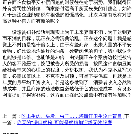
正在面临食物平安补偿问题的时候往往处于弱势。我们晓得国
外有赏罚性的补偿，商家赔付远高于所受丧失的补偿金，如许
对于违法企业能够说有很强的威慑感化。此次点窜有没有对提
高这种补偿方面有新的呢？
设想赏罚补偿轨制现实上为了未来弃而不消，为了达到弃
而不消的目标，现正在必需沉典治乱。正在这个问题上我是感
觉上不封顶是指十倍以上，由于有些商家，出来大量的不平安
食物，好比说地沟油炸的油条，死猪肉包的包子，我小我认为
也能够是15倍、也能够是20倍，由法院正在个案傍边按照被告
人的客不雅恶性，按照被告人所受的损害，按照这种食物丑闻
给社会带来的心理上的程度，分析权衡。我认为不克不及写10
倍，必需10倍以上，不克不及封顶，可是下要保底，也就是上
年度的月平均工资收入。若是这条做到了，消费者收入必然跨
越成本，并且商家的违法收益必然低于它的违法成本。有良多
网友提到了损害补偿，这方面正在此次点窜中有没有添加呢？
上一篇：
吃出生肉、头发、虫子……塔斯汀卫生沦亡盲目
下
一篇：
你买的“进口奶粉”可能是奶精加淀粉无效服膺