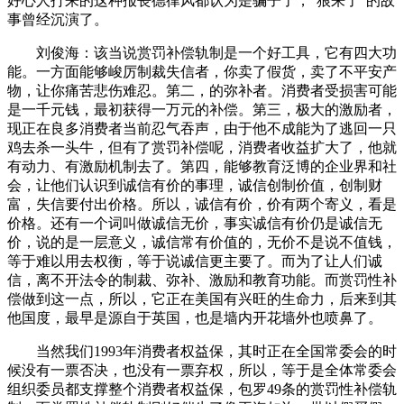
好心人打来的这种报丧德律风都认为是骗子了，“狼来了”的故
事曾经沉演了。
刘俊海：该当说赏罚补偿轨制是一个好工具，它有四大功
能。一方面能够峻厉制裁失信者，你卖了假货，卖了不平安产
物，让你痛苦悲伤难忍。第二，的弥补者。消费者受损害可能
是一千元钱，最初获得一万元的补偿。第三，极大的激励者，
现正在良多消费者当前忍气吞声，由于他不成能为了逃回一只
鸡去杀一头牛，但有了赏罚补偿呢，消费者收益扩大了，他就
有动力、有激励机制去了。第四，能够教育泛博的企业界和社
会，让他们认识到诚信有价的事理，诚信创制价值，创制财
富，失信要付出价格。所以，诚信有价，价有两个寄义，看是
价格。还有一个词叫做诚信无价，事实诚信有价仍是诚信无
价，说的是一层意义，诚信常有价值的，无价不是说不值钱，
等于难以用去权衡，等于说诚信更主要了。而为了让人们诚
信，离不开法令的制裁、弥补、激励和教育功能。而赏罚性补
偿做到这一点，所以，它正在美国有兴旺的生命力，后来到其
他国度，最早是源自于英国，也是墙内开花墙外也喷鼻了。
当然我们1993年消费者权益保，其时正在全国常委会的时
候没有一票否决，也没有一票弃权，所以，等于是全体常委会
组织委员都支撑整个消费者权益保，包罗49条的赏罚性补偿轨