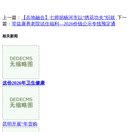
上一篇：
【兵地融合】七师胡杨河市以“绣花功夫”织就
下一
篇：
堂益康养老院试住福利—2026价钱公示专线预定通
相关新闻
这份2026年卫生健康
昆明开展“年货购