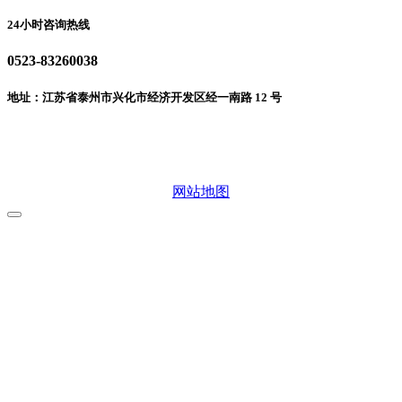
24小时咨询热线
0523-83260038
地址：江苏省泰州市兴化市经济开发区经一南路 12 号
微信二维码
网站地图