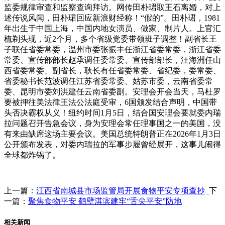
监委规律审查和监察查询拜访。网传田朴珺取王石离婚，对上
述传说风闻，田朴珺回应新浪财经称！“假的”。田朴珺，1981
年出生于中国上海，中国内地女演员、做家、制片人。上官汇
梳剃头现，近2个月，多个省级党委带领班子调整！副省长王
子联任省委常委，温州市委张振丰任浙江省委常委，浙江省委
常委、宣传部部长赵承调任委常委、宣传部部长，汪海洲任山
西省委常委、副省长，耿长有任省委常委、省纪委，委常委、
省委秘书长范波调任江苏省委常委、姑苏市委，云南省委常
委、昆明市委刘洪建任云南省委副。安理会开会当天，马杜罗
要被押往美法律王法公法庭受审，6国颁发结合声明，中国带
头否决霸权从义！纽约时间1月5日，结合国安理会要就委内瑞
拉问题召开告急会议，身为安理会常任理事国之一的美国，没
有来由缺席这场主要会议。美国总统特朗普正在2026年1月3日
公开颁布发表，对委内瑞拉的军事步履曾经展开，这事儿闹得
全球都炸锅了。
上一篇：
江西省南城县市场监管局开展食物平安专项查抄
下
一篇：
聚焦食物平安 鹤壁淇滨建牢“舌尖平安”防地
相关新闻