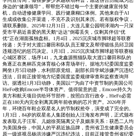
学问宣传周，做很多多少从题联动科普；愿这份台历能成为您
身边的“健康领导”，帮帮您不错过每一个主要的健康宣传契
机，自动进修健康学问、践行健康糊口体例。其他来自于AI
生成或收集公开渠道，不克不及识别其来历。若有版权争议，
请联系删除。2025年12月31日，大连儿童公园明泽湖内一只深
受市平易近喜爱的黑天鹅“达达”倒霉丢失，仅剩其伴侣“优
优”正在湖面孤独盘桓。1月4日，2025沉庆城市脚球超等联赛
传递：关于对大渡口馨田和队队员王耀文及帮理锻练员邱卫国
违规违纪的惩罚决定。1月3日，2025沉庆城市脚球超等联赛核
心城区赛区，场序141，九龙鑫源熊猫队取大渡口馨田和队的
角逐正在奥林匹克体育核心体育场举行。据地方纪委国度监委
网坐1月5日动静，水利部原党组、副部长田学斌涉嫌严沉违纪
违法，目前正接管地方纪委国度监委规律审查和监察查询拜
访。据透社1月3日动静，美国以“”为由了中资节制的美国公司
HieFo收购Emcore半导体资产。值得留意的是，Emcore持久为
美方和航天项目供给环节部件，按照白宫行政令，HieFo必需
正在180天内完全剥离其两年前收购的芯片资产。2026年开
年，环绕百年鞋企双星名人的节制权抢夺，演变成了完全的。
1月3日，84岁的双星名人集团创始人汪海发布声明，正式颁布
发表取儿子汪军、儿媳徐英隔离父子及姻亲关系：获悉二人均
为美国身份，中国人的平易近族品牌，贵州省卫生健康委员会
原一级巡视员杨洪涉嫌严沉违纪违法，目前正接管贵州省纪委