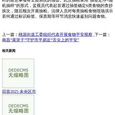
时的留意事项有全面系统的领会。此次抽检采用“抽签定序+随
机抽样”的形式，监视员代表起首通过抽签确定6类食物的查抄
挨次，随后顺次开展抽检。法律人员对每类抽检食物现场演示
若何通过标识标签、保质期等环节消息快速鉴别问题食物。
上一篇：
桃源街道工委组织代表开展食物平安视察
下一篇：
南昌“菜篮子”守护市平易近“舌尖上的平安”
相关新闻
回首2025 未央区市