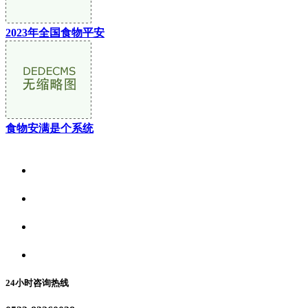
2023年全国食物平安
食物安满是个系统
关于我们
食品安全资讯
食品安全动态
联系我们
24小时咨询热线