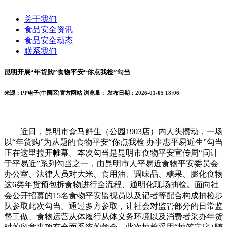
关于我们
食品安全资讯
食品安全动态
联系我们
昆明开展“年货购”食物平安“你点我检”勾当
来源：PP电子(中国区)官方网站
浏览量：
发布日期：2026-01-05 18:06
近日，昆明市盒马鲜生（公园1903店）内人头攒动，一场
以“年货购”为从题的食物平安“你点我检 办事惠平易近生”勾当
正在这里拉开帷幕。本次勾当是昆明市食物平安宣传周“问计
于平易近”系列勾当之一，由昆明市人平易近食物平安委员会
办公室、法律人员对大米、食用油、调味品、糖果、膨化食物
这6类年货预包拆食物进行全流程、通明化现场抽检。面向社
会公开招募的15名食物平安监视员以及记者等配合构成抽检步
队参取此次勾当。通过多方参取，让社会对监管部分的日常监
督工做、食物运营从体履行从体义务环境以及消费者采办年货