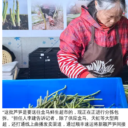
“这批芦笋是要送往盒马鲜生超市的，现正在正进行分拣包
拆。”担任人李建告诉记者，除了供应盒马、天虹等大型商
超，还打通线上曲播发卖渠道，通过顺丰速运将新颖芦笋间接