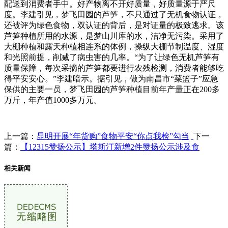
配送到消费者手中。好产物离不开好质量，好质量源于严尺
度。李建引见，梦飞田园的芦笋，不只通过了无机食物认证，
还被评为绿色食物，双认证的背后，是对证量的极致逃求。该
芦笋种植所用的水源，是梦山川库的水，洁净无污染。采用了
大棚种植和露天种植相连系的体例，操纵大棚节制温度、湿度
和光照前提，削减了病虫害的几率。“为了让绿色无机芦笋有
质量保障，每次采摘的芦笋都要进行农残检测，消费者能够吃
得平安安心。”李建暗示。据引见，做为南昌市“菜篮子”应急
保供的主要一员，梦飞田园的芦笋种植目前年产量正在200多
万斤，年产值1000多万元。
上一篇：
昆明开展“年货购”食物平安“你点我检”勾当
下一
篇：
【12315赞扬公示】塔斯汀新增2件赞扬公示涉及食
相关新闻