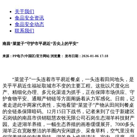
关于我们
食品安全资讯
食品安全动态
联系我们
南昌“菜篮子”守护市平易近“舌尖上的平安”
来源：PP电子(中国区)官方网站
浏览量：
发布日期：2026-01-06 17:18
“菜篮子”一头连着市平易近餐桌，一头连着田间地头，是
关乎平易近生福祉取城市不变的主要工程。这批以尺度化出
产、精细化办理、多元化渠道为抓手，正在保障市场供应、守
护食物平安、通顺产销链等方面阐扬着从力军感化。日前，记
者走进此中两家代表性，实地看望“菜篮子”产物从田间到餐桌
的全链条保障暗码。12月15日下战书，记者来到了位于新建区
石岗镇的南昌市供销聪慧农牧无限公司石岗生态湖羊科技财产
园。走进湖羊养殖，一幅生态养殖的画卷缓缓展开。7000多头
湖羊正在宽敞整洁的羊圈内安闲踱步、采食草料，空气里没有