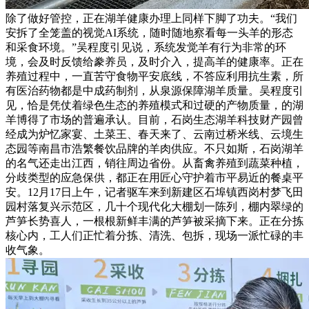
除了做好管控，正在湖羊健康办理上同样下脚了功夫。“我们
安拆了全笼盖的视觉AI系统，随时随地察看每一头羊的形态
和采食环境。”吴程度引见说，系统发觉羊有行为非常的环
境，会及时反馈给豢养员，及时介入，提高羊的健康率。正在
养殖过程中，一直苦守食物平安底线，不答应利用抗生素，所
有医治药物都是中成药制剂，从泉源保障湖羊质量。吴程度引
见，恰是凭仗着绿色生态的养殖模式和过硬的产物质量，的湖
羊博得了市场的普遍承认。目前，石岗生态湖羊科技财产园曾
经成为炉忆家宴、土菜王、春天来了、云南过桥米线、云境生
态园等南昌市浩繁餐饮品牌的羊肉供应。不只如斯，石岗湖羊
的名气还走出江西，销往周边省份。从畜禽养殖到蔬菜种植，
分歧类型的应急保供，都正在用匠心守护着市平易近的餐桌平
安。12月17日上午，记者驱车来到新建区石埠镇西岗村梦飞田
园村落复兴示范区，几十个现代化大棚划一陈列，棚内翠绿的
芦笋长势喜人，一根根新鲜丰满的芦笋被采摘下来。正在分拣
核心内，工人们正忙着分拣、清洗、包拆，现场一派忙碌的丰
收气象。