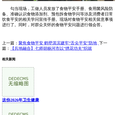
勾当现场，工做人员发放了食物平安手册、食用菌风险防
备、准确认识食物添加剂、预包拆食物学问等涉及消费者日常
饮食平安的相关学问宣传手册。现场对食物平安相关留意事项
进行了。同时，对群众关怀的食物平安问题进行领会答。
上一篇：
聚焦食物平安 鹤壁淇滨建牢“舌尖平安”防地
下一
篇：
【兵地融合】七师胡杨河市以“绣花功夫”织就
相关新闻
这份2026年卫生健康