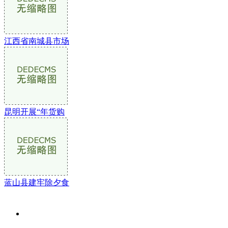
江西省南城县市场
昆明开展“年货购
蓝山县建牢除夕食
关于我们