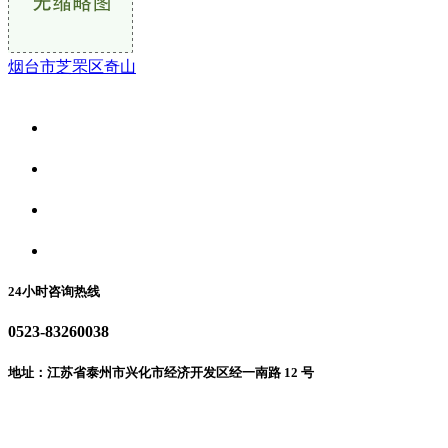
烟台市芝罘区奇山
关于我们
食品安全资讯
食品安全动态
联系我们
24小时咨询热线
0523-83260038
地址：江苏省泰州市兴化市经济开发区经一南路 12 号
微信二维码