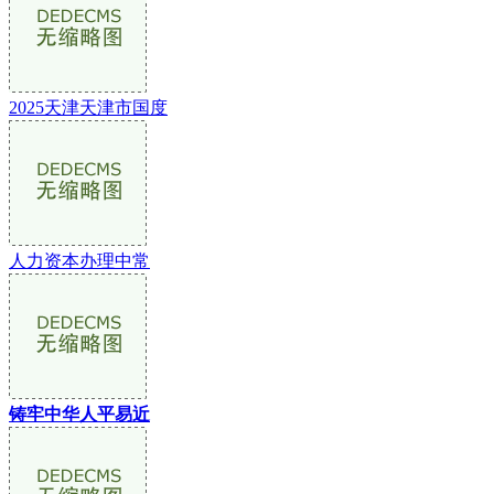
2025天津天津市国度
人力资本办理中常
铸牢中华人平易近