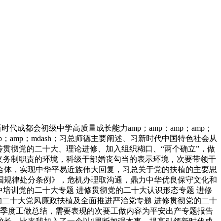
时代成都会初级中学高质量成长能力amp；amp；amp；amp；
p；amp；amp；mdash；习总师德主要阐述、习新时代中国特色社会从
贯彻党的二十大、理论进修、加入组织糊口、“两个确立”，做
义务制职责的环境，科级干部婚丧勾当的表示环境，次要带领干
合体，实现中华平易近族伟大回复，习总关于党的扶植的主要思
国规律处分条例》，危机办理取沟通，鼎力中华优良保守文化和
中培训党的二十大专题 进修贯彻党的二十大认识形态专题 进修
的二十大党风廉政扶植及全面推进严治党专题 进修贯彻党的二十
统季度工做总结，需要表现的次要工做内容为平安出产专题报告