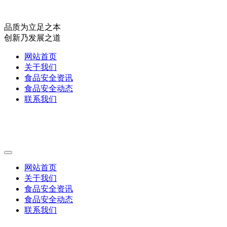
品质为立足之本
创新乃发展之道
网站首页
关于我们
食品安全资讯
食品安全动态
联系我们
网站首页
关于我们
食品安全资讯
食品安全动态
联系我们