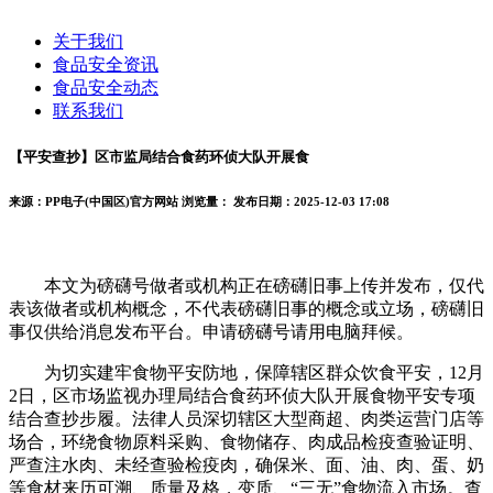
关于我们
食品安全资讯
食品安全动态
联系我们
【平安查抄】区市监局结合食药环侦大队开展食
来源：PP电子(中国区)官方网站
浏览量：
发布日期：2025-12-03 17:08
本文为磅礴号做者或机构正在磅礴旧事上传并发布，仅代
表该做者或机构概念，不代表磅礴旧事的概念或立场，磅礴旧
事仅供给消息发布平台。申请磅礴号请用电脑拜候。
为切实建牢食物平安防地，保障辖区群众饮食平安，12月
2日，区市场监视办理局结合食药环侦大队开展食物平安专项
结合查抄步履。法律人员深切辖区大型商超、肉类运营门店等
场合，环绕食物原料采购、食物储存、肉成品检疫查验证明、
严查注水肉、未经查验检疫肉，确保米、面、油、肉、蛋、奶
等食材来历可溯、质量及格，变质、“三无”食物流入市场。查