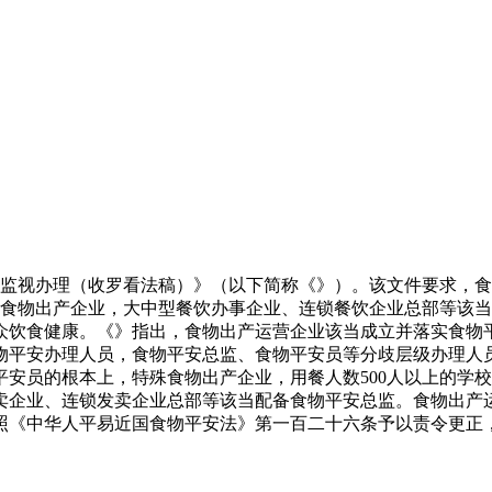
监视办理（收罗看法稿）》（以下简称《》）。该文件要求，食物
型食物出产企业，大中型餐饮办事企业、连锁餐饮企业总部等该
众饮食健康。《》指出，食物出产运营企业该当成立并落实食物
物平安办理人员，食物平安总监、食物平安员等分歧层级办理人
安员的根本上，特殊食物出产企业，用餐人数500人以上的学校
卖企业、连锁发卖企业总部等该当配备食物平安总监。食物出产
照《中华人平易近国食物平安法》第一百二十六条予以责令更正