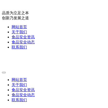
品质为立足之本
创新乃发展之道
网站首页
关于我们
食品安全资讯
食品安全动态
联系我们
网站首页
关于我们
食品安全资讯
食品安全动态
联系我们