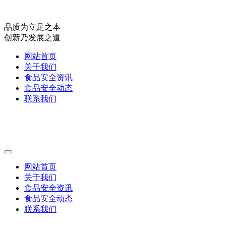
品质为立足之本
创新乃发展之道
网站首页
关于我们
食品安全资讯
食品安全动态
联系我们
网站首页
关于我们
食品安全资讯
食品安全动态
联系我们