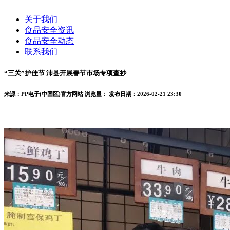
关于我们
食品安全资讯
食品安全动态
联系我们
“三关”护佳节 沛县开展春节市场专项查抄
来源：PP电子(中国区)官方网站
浏览量：
发布日期：2026-02-21 23:30