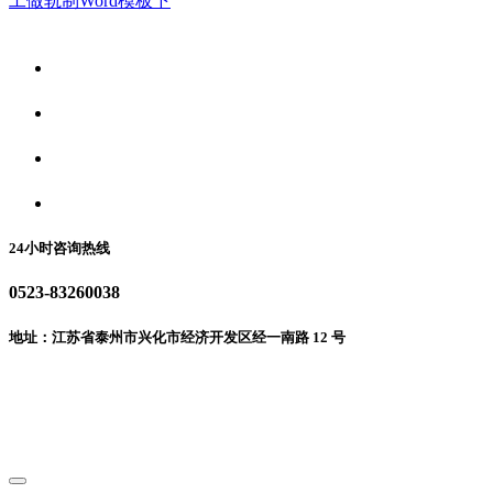
工做轨制Word模板下
关于我们
食品安全资讯
食品安全动态
联系我们
24小时咨询热线
0523-83260038
地址：江苏省泰州市兴化市经济开发区经一南路 12 号
微信二维码