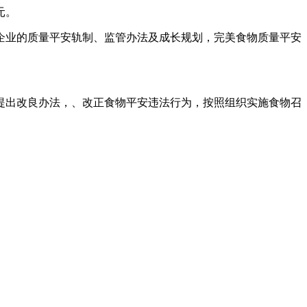
元。
业的质量平安轨制、监管办法及成长规划，完美食物质量平安
出改良办法，、改正食物平安违法行为，按照组织实施食物召
。