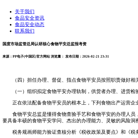
关于我们
食品安全资讯
食品安全动态
联系我们
国度市场监管总局认研核心食物平安总监报考资
来源：PP电子(中国区)官方网站
浏览量：
发布日期：2026-02-21 23:31
（四）担任办理、督促、指点食物平安员按照职责做好相关
（一）组织拟定食物平安办理轨制，供货者办理、进货检验
正在依法配备食物平安员的根本上，下列食物出产运营企业
食物平安总监是懂得食物查验手艺和食物平安的办理人员，
要具备丰硕的食物平安学问、杰出的办理能力、灵敏的风险洞
税务规画师能力验证查核分析《税收政策及要点》和《税务规