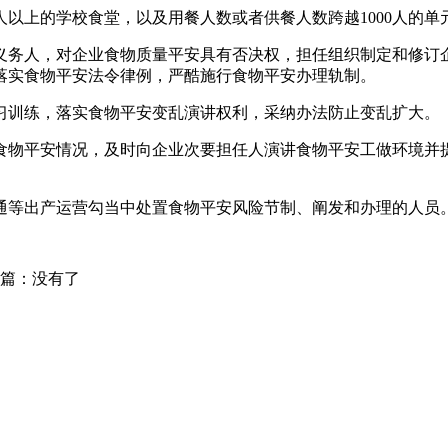
人以上的学校食堂，以及用餐人数或者供餐人数跨越1000人的单
务人，对企业食物质量平安具有否决权，担任组织制定和修订企
落实食物平安法令律例，严酷施行食物平安办理轨制。
训练，落实食物平安变乱演讲权利，采纳办法防止变乱扩大。
物平安情况，及时向企业次要担任人演讲食物平安工做环境并提
等出产运营勾当中处置食物平安风险节制、阐发和办理的人员
篇：没有了