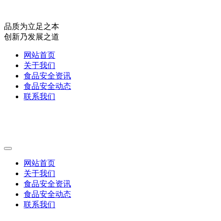
品质为立足之本
创新乃发展之道
网站首页
关于我们
食品安全资讯
食品安全动态
联系我们
网站首页
关于我们
食品安全资讯
食品安全动态
联系我们