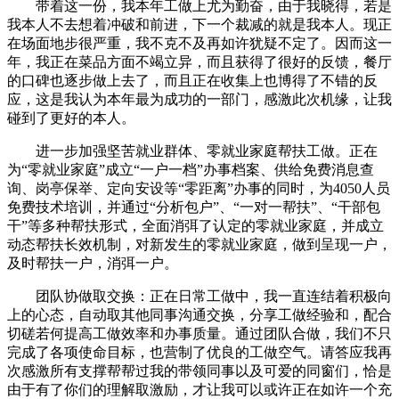
带着这一份，我本年工做上尤为勤奋，由于我晓得，若是
我本人不去想着冲破和前进，下一个裁减的就是我本人。现正
在场面地步很严重，我不克不及再如许犹疑不定了。因而这一
年，我正在菜品方面不竭立异，而且获得了很好的反馈，餐厅
的口碑也逐步做上去了，而且正在收集上也博得了不错的反
应，这是我认为本年最为成功的一部门，感激此次机缘，让我
碰到了更好的本人。
进一步加强坚苦就业群体、零就业家庭帮扶工做。正在
为“零就业家庭”成立“一户一档”办事档案、供给免费消息查
询、岗亭保举、定向安设等“零距离”办事的同时，为4050人员
免费技术培训，并通过“分析包户”、“一对一帮扶”、“干部包
干”等多种帮扶形式，全面消弭了认定的零就业家庭，并成立
动态帮扶长效机制，对新发生的零就业家庭，做到呈现一户，
及时帮扶一户，消弭一户。
团队协做取交换：正在日常工做中，我一直连结着积极向
上的心态，自动取其他同事沟通交换，分享工做经验和，配合
切磋若何提高工做效率和办事质量。通过团队合做，我们不只
完成了各项使命目标，也营制了优良的工做空气。请答应我再
次感激所有支撑帮帮过我的带领同事以及可爱的同窗们，恰是
由于有了你们的理解取激励，才让我可以或许正在如许一个充