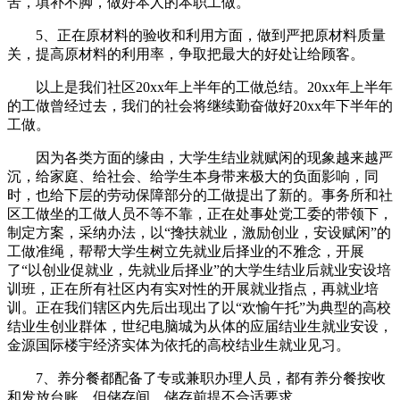
苦，填补不脚，做好本人的本职工做。
5、正在原材料的验收和利用方面，做到严把原材料质量
关，提高原材料的利用率，争取把最大的好处让给顾客。
以上是我们社区20xx年上半年的工做总结。20xx年上半年
的工做曾经过去，我们的社会将继续勤奋做好20xx年下半年的
工做。
因为各类方面的缘由，大学生结业就赋闲的现象越来越严
沉，给家庭、给社会、给学生本身带来极大的负面影响，同
时，也给下层的劳动保障部分的工做提出了新的。事务所和社
区工做坐的工做人员不等不靠，正在处事处党工委的带领下，
制定方案，采纳办法，以“搀扶就业，激励创业，安设赋闲”的
工做准绳，帮帮大学生树立先就业后择业的不雅念，开展
了“以创业促就业，先就业后择业”的大学生结业后就业安设培
训班，正在所有社区内有实对性的开展就业指点，再就业培
训。正在我们辖区内先后出现出了以“欢愉午托”为典型的高校
结业生创业群体，世纪电脑城为从体的应届结业生就业安设，
金源国际楼宇经济实体为依托的高校结业生就业见习。
7、养分餐都配备了专或兼职办理人员，都有养分餐按收
和发放台账，但储存间、储存前提不合适要求。