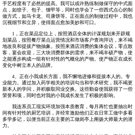
手艺程度有了必然的提高。我可以或许熟练制做保守的中式面
点，如饺子、包子、馒甲等，同时也学会了一些西式点心的制
做方式，如马卡龙、司康饼等。正在面点的制做过程中，我也
沉视细节和立异，使得面点愈加美妙和可口。
1，正在菜品定位上，按照酒店全体的计谋规划来开辟规
划菜品，按照餐厅菜点运营情况和市场客户查询拜访，来不竭
地改良和提拔产物抽象。按照来酒店消费的集体会议，零点散
客，宴会欢迎，三大块消费群体的需求，来不竭丰硕产物，使
之能逐步构成一组有针对性的气概化的产物。使产物正在成长
变化中树立本人的品牌。
4、正在小我成长方面，我不懈地进修和提拔本人的。专
业能力。通过加入药学相关的培训勾当和学术研究，我不竭更
新本人的学问，并积极取同业交换。这些勤奋使我获得了一些
荣誉和项，同时也对我的小我成长发生了积极的影响。
我连系员工现实环境加强本质教育，每月再忙也要抽出时
间有针对性的厨艺培训，并经常激励他们正在日常工做中多看
多学多记，以便当前正在主要的工做岗亭上阐扬大师最大的潜
力。