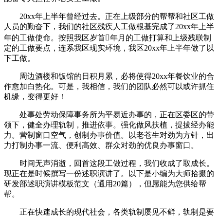
20xx年上半年曾经过去。正在上级部分的帮帮和社区工做
人员的勤奋下，我们的社区残疾人工做根基完成了20xx年上半
年的工做使命。按照我区岁首年月的工做打算和上级残联制
定的工做要点，连系我区现实环境，我区20xx年上半年做了以
下工做。
周边酒楼和饭馆的日积月累，必将使得20xx年餐饮业的合
作愈加白热化。可是，我相信，我们的团队必然可以或许抓住
机缘，变得更好！
处事处劳动保障事务所为平易近办事的，正在区委区的带
领下，健全办理轨制，推进依事。强化做风扶植，提拔经办能
力。营制窗口空气，创制办事价值。以老苍生对劲为方针，出
力打制办事一流、便利高效、群众对劲的优良办事窗口。
时间无声消逝，回首这段工做过程，我们收成了取成长。
现正在是时候撰写一份述职演讲了。以下是小编为大师拾掇的
研发部述职演讲模板范文（通用20篇），但愿能为您供给帮
帮。
正在快速成长的现代社会，各类轨制屡见不鲜，轨制是要