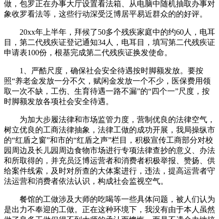
做，包罗正在办事大厅设置看法箱、从电脑中随机抽取办事对
象收罗看法等，这些行动深受泛博居平易近群众的的好评。
20xx年上半年，拜候了50多个残疾家庭中的约60人，电耳
目，第二代残疾证登记通知34人，电耳目，填写第二代残疾证
申请表100份，根基完成第二代残疾证换发使命。
1、严酷尺度，确保社会安全待遇按时脚额发放。要按
照“养老金发放一分不欠，赋闲金发放一个不少，医保费用领
取一次不缺，工伤、生育待遇一路不漏”的“四个一”尺度，按
时脚额发放各项社会安全待遇。
为加大步履法律和市场监管力度，营制优良的法律空气，
树立优良的工商法律抽象，法律工做的成功开展，我局操纵市
的“红盾之窗”和市的“红盾之声”栏目，积极宣传工商部分对校
园周边及长儿园周边食物市场进行专项法律查抄的意义、办法
和所取得的，并充员泛博运营者和消费者积极举报、赞扬、供
给案件线索，及时对所查的大体案进行，违法，提高运营者守
法运营和消费者依法认识，构成社会监视空气。
餐馆的工做涉及大师的吃喝等一些具体问题，被人们认为
是出力不奉迎的工做。正在这种环境下，我没有由于本人虽然