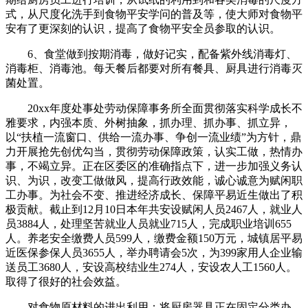
式，从尺度化洗手到食物平安学问的普及等，使大师对食物平
安有了更深刻的认识，提高了食物平安全员参取的认识。
6、食堂做到按期消毒，做好记实，配备紫外线消毒灯、
消毒柜、消毒池。每天餐后都要对所有餐具、厨具进行消毒灭
菌处置。
20xx年度处事处劳动保障事务所全面贯彻落实科学成长不
雅要求，内强本质、外树抽象，抓办理、抓办事、抓立异，
以“扶植一流窗口、供给一流办事、争创一流业绩”为方针，鼎
力开展抢先创优勾当，贯彻劳动保障政策，认实工做，热情办
事，不竭立异。正在区委区的准确指点下，进一步加强义务认
识、为识，改变工做做风，提高行政效能，诚心诚意为赋闲职
工办事。为社会不变、推进经济成长、保障平易近生做出了积
极贡献。截止到12月10日本年共安设赋闲人员2467人，就业人
员3884人，处理坚苦就业人员就业715人，完成职业培训655
人。养老安全缴费人员599人，缴费金额150万元，城镇居平易
近医保参保人员3655人，举办聘请会5次，为399家用人企业输
送员工3680人，安设高校结业生274人，安设农人工1560人。
取得了很好的社会效益。
对食物原材料的进出利用；将厨房器具正在固定分类办