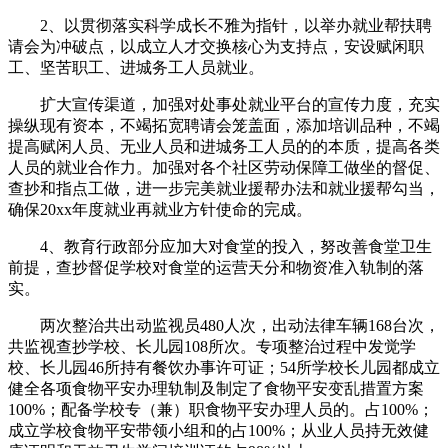
2、以贯彻落实科学成长不雅为指针，以举办就业帮扶聘
请会为冲破点，以成立人才交换核心为支持点，安设赋闲职
工、坚苦职工、进城务工人员就业。
扩大宣传渠道，加强对处事处就业平台的宣传力度，充实
操纵现有资本，不竭拓宽聘请会笼盖面，添加培训品种，不竭
提高赋闲人员、无业人员和进城务工人员的的本质，提高各类
人员的就业合作力。加强对各个社区劳动保障工做坐的督促、
查抄和指点工做，进一步完美就业援帮办法和就业援帮勾当，
确保20xx年度就业再就业方针使命的完成。
4、教育行政部分应加大对食堂的投入，努改善食堂卫生
前提，查抄督促学校对食堂的运营天分和物资准入轨制的落
实。
两次整治共出动监视员480人次，出动法律车辆168台次，
共监视查抄学校、长儿园108所次。专项整治过程中发觉学
校、长儿园46所持有餐饮办事许可证；54所学校长儿园都成立
健全各项食物平安办理轨制及制定了食物平安变乱措置方案
100%；配备学校专（兼）职食物平安办理人员的。占100%；
成立学校食物平安带领小组和的占100%；从业人员持无效健