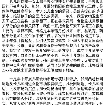
长儿园食物平安工做事关泛博师长的生命健康，事关长儿
园的不变和成长。抓好、开展好我园的食物卫生平安工做，是
保障师生健康平安，卑沉长儿生命的需要，是落实提出的以报
酬本，推进孩子的全面成长的需要。一年来，我园食物卫生平
安工做正在县委、的带领下，正在县教育局、食物监视局级相
关部分的指点和关怀下，我们一直把食物平安工做摆正在很是
主要的，常抓不懈。出格是本年蒲月份以来，市、县教育、药
监部分愈加注沉食物平安工做，多次到长儿园查抄指点工做。
从本年蒲月份起头，我们认实贯彻落实《中华人平易近国食物
平安法》和市、县两级相关食物平安专项整治工做的严沉决
策。制定了《左权一长食物平安工做方案》、成立了食物平安
带领机构，自查自纠工做中的不脚，完美了食堂各项工做轨
制。不竭加强食堂扶植，强化食物卫生平安办理，无效防止了
食物中毒和流行症的发生，从而了泛博师生的健康。现将我园
20xx年度以来开展食物平安工做做如下总结。
一是集中开展儿童食物市场专项法律查抄。我局凸起校园
周边及长儿园周边食物市场消费特点，以校园周边、长儿园周
边、批发市场为沉点，加强对畅通环节儿童食物运营者的监视
查抄。查抄运营者证照能否齐备，现实运营环境取许可范畴和
运营范畴能否分歧，监视食物运营者成立并落实进货检验记
实、从业人员健康办理等轨制，出格是票证通系统的使用，凡