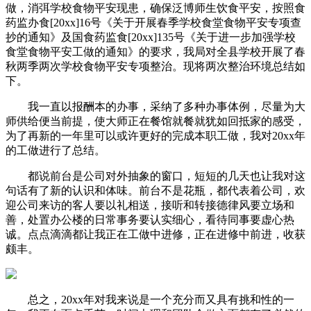
做，消弭学校食物平安现患，确保泛博师生饮食平安，按照食
药监办食[20xx]16号《关于开展春季学校食堂食物平安专项查
抄的通知》及国食药监食[20xx]135号《关于进一步加强学校
食堂食物平安工做的通知》的要求，我局对全县学校开展了春
秋两季两次学校食物平安专项整治。现将两次整治环境总结如
下。
我一直以报酬本的办事，采纳了多种办事体例，尽量为大
师供给便当前提，使大师正在餐馆就餐就犹如回抵家的感受，
为了再新的一年里可以或许更好的完成本职工做，我对20xx年
的工做进行了总结。
都说前台是公司对外抽象的窗口，短短的几天也让我对这
句话有了新的认识和体味。前台不是花瓶，都代表着公司，欢
迎公司来访的客人要以礼相送，接听和转接德律风要立场和
善，处置办公楼的日常事务要认实细心，看待同事要虚心热
诚。点点滴滴都让我正在工做中进修，正在进修中前进，收获
颇丰。
总之，20xx年对我来说是一个充分而又具有挑和性的一