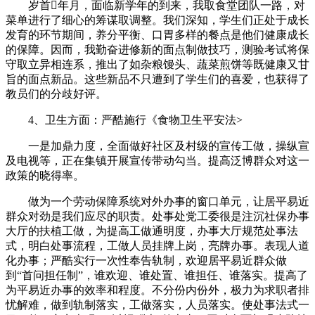
岁首年月，面临新学年的到来，我取食堂团队一路，对
菜单进行了细心的筹谋取调整。我们深知，学生们正处于成长
发育的环节期间，养分平衡、口胃多样的餐点是他们健康成长
的保障。因而，我勤奋进修新的面点制做技巧，测验考试将保
守取立异相连系，推出了如杂粮馒头、蔬菜煎饼等既健康又甘
旨的面点新品。这些新品不只遭到了学生们的喜爱，也获得了
教员们的分歧好评。
4、卫生方面：严酷施行《食物卫生平安法>
一是加鼎力度，全面做好社区及村级的宣传工做，操纵宣
及电视等，正在集镇开展宣传带动勾当。提高泛博群众对这一
政策的晓得率。
做为一个劳动保障系统对外办事的窗口单元，让居平易近
群众对劲是我们应尽的职责。处事处党工委很是注沉社保办事
大厅的扶植工做，为提高工做通明度，办事大厅规范处事法
式，明白处事流程，工做人员挂牌上岗，亮牌办事。表现人道
化办事；严酷实行一次性奉告轨制，欢迎居平易近群众做
到“首问担任制”，谁欢迎、谁处置、谁担任、谁落实。提高了
为平易近办事的效率和程度。不分份内份外，极力为求职者排
忧解难，做到轨制落实，工做落实，人员落实。使处事法式一