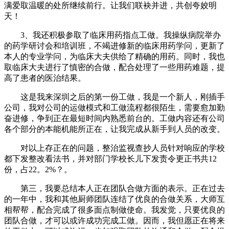
满爱取温暖的处所继续前行。让我们联袂并进，共创夸姣明
天！
3、我还积极参取了临床用药指点工做。我操纵病院举办
的药学研讨会和培训班，不竭进修新的临床用药学问，更新了
本人的专业学问，为临床大夫供给了精确的用药。同时，我也
取临床大夫进行了慎密的合做，配合处理了一些用药难题，提
高了患者的医治结果。
这是我来深圳之后的第一份工做，我是一个新人，刚插手
公司，我对公司的运做模式和工做流程都很陌生，需要愈加勤
奋进修，争到正在最短时间内熟悉前台的。工做内容还有公司
各个部分的本能机能所正在，让我完成从新手到人员的改变。
对以上存正在的问题，整治监视查抄人员针对响应的学校
都下发整改看法书，并对部门学校长儿下发责令更正书共12
份，占22。2%？。
第三，我要总结本人正在团队合做方面的表示。正在过去
的一年中，我和其他厨师团队连结了优良的合做关系，大师互
相帮帮，配合完成了很多面点制做使命。我发觉，只要优良的
团队合做，才可以或许成功完成工做。因而，我但愿正在将来