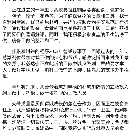
正在过去的一年里，我次要担任制做各类面食，包罗馒
头、包子、饺子、花卷等。为了确保食物的质量和口感，我一
直利用新颖、优良的原材料，并严酷按照食物平安规范进行操
做。通过我的勤奋，食堂的面点品种获得了丰硕，口感也获得
了同窗们的普遍好评。同时，我还积极参取食堂的卫生洁净工
做，确保工做的整洁和卫生。
伴跟着时钟的程序20xx年曾经竣事了，回顾过去的一年，
感激列位带领对我工做的指点和帮帮，感激泛博同事对我工做
的支撑，我必然会正在此后的工做中以身做则，严酷要求本
人，做好本职工做，填补工做中的不脚，提高我的技术办事程
度。
年即将到来，我会带着愈加丰满的和愈加热情的立场投入
到工做中，积极，做一名称职的工做人员。
菜肴质量是厨师得以成长的焦点合作力，因而正在饮食烹
饪上，我严酷按食物操做规程进行工做，平安、卫生。做到制
做的从食，合乎质量要求，大小平均，控制火候。副食要做到
拣、洗清洁，切菜认实，丁、块、丝分明。配菜美妙，色型都
雅，炒菜味美，咸淡适中，同时我还认实听取就餐人员的看