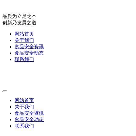
品质为立足之本
创新乃发展之道
网站首页
关于我们
食品安全资讯
食品安全动态
联系我们
网站首页
关于我们
食品安全资讯
食品安全动态
联系我们