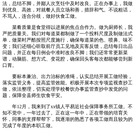
法，总结不脚，并鄙人次烹饪中及时改良。正在办事上，我做
到优良、高效，对就餐人员立场和善，措辞和气。不说粗话，
不骂人，连合分歧，做好伙食工做。
菜肴质量是食堂得以进展的焦点合作力。做为厨师长，我
严把质量关。我们对每道菜都制做了一个投料尺度及制做法式
单，做菜时严酷按照尺度施行，确保每道菜的色、喷鼻、味不
变；我们还细心听取前厅员工见地及宾客反馈，总结每日出品
问题，并正在每日例会中准时改良不脚；我们还常常更新菜
谱，动脑筋、想方式、变花腔，确保回头客每次都能够尝到新
口胃。
要标本兼治、出力治标的准绳，认实总结开展工做经验，
落实监管义务，提高监管效能。积极开展本次专项监视查抄工
做，依法整理，切实处理学校餐饮办事监管查抄中发觉的问
题，保障全县师生饮食平安。
年12月，我来到了xx镇人平易近社会保障事务所工做。不
知不觉中，一年过去了。正在这一年中，正在带领的培育关
怀，同事的支撑帮帮下，我逐渐的熟悉了各项工做而且较为的
完成了年度的本职工做。