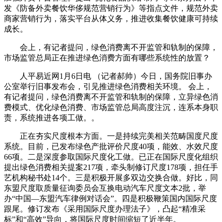
发《防备外卖餐饮华侈规范营销行为》等指点文件，规范外卖
商家营销行为，落实平台从体义务，推进收集餐饮健康可持续
成长。
会上，有记者提问，绿色消费离不开监管和轨制的保障，
市场监管总局正在推进绿色消费方面有哪些系统性的放置？
人平易近网1月6日电 （记者郝帅）今日，国务院旧事办
公室举行旧事发布会，引见推进绿色消费相关环境。 会上，
有记者提问，绿色消费离不开监管和轨制的保障，立异绿色消
费模式、优化绿色消费、市场监管总局高度注沉，连系本身职
责，系统推进各项工做。。
正在夯实尺度根本方面。一是持续完美相关范畴国度尺度
系统。目前，已发布绿色产批评价尺度40项，能效、水效尺度
66项。二是深度参取国际尺度化工做。已正在国际尺度化组织
提出绿色消费相关提案217项，牵头制修订尺度178项，担任手
艺机构秘书处14个。三是积极开展多双边交换合做。好比，同
东盟尺度取质量征询委员会互换电动汽车尺度文本2批，举
办“中国—东盟汽车律例对话会”。四是积极鞭策国内国际尺度
跟尾。修订发布《采用国际尺度办理法子》，凸起“精准采
标”和“高效”导向，将国际尺度时间缩短了近半年。