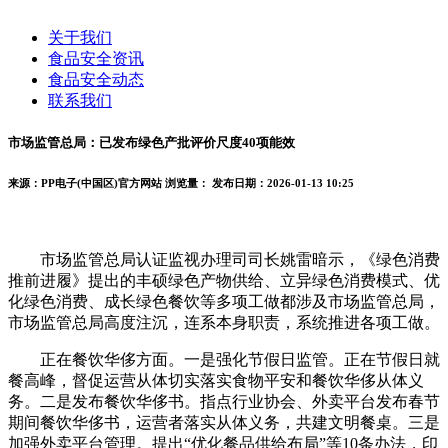
关于我们
食品安全资讯
食品安全动态
联系我们
市场监管总局：已发布绿色产批评价尺度40项能效
来源：PP电子(中国区)官方网站
浏览量：
发布日期：2026-01-13 10:25
市场监管总局认证监视办理司司长姚雷暗示，《绿色消费
推前进履》提出的丰硕绿色产物供给、立异绿色消费模式、优
化绿色消费、成长绿色餐饮等多项工做都涉及市场监管总局，
市场监管总局高度注沉，连系本身职责，系统推进各项工做。
正在餐饮华侈方面。一是强化节假日监管。正在节假日就
餐高峰，督促运营从体切实落实食物平安和餐饮华侈从体义
务。二是发布餐饮华侈书。指点行业协会、外卖平台发布春节
期间餐饮华侈书，运营者落实从体义务，共建文明餐桌。三是
加强外卖平台管理。提出“优化餐品供给布局”等10条办法，印