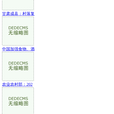
甘肃成县：村落复
中国加强食物、酒
农业农村部：202