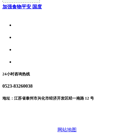
加强食物平安 国度
关于我们
食品安全资讯
食品安全动态
联系我们
24小时咨询热线
0523-83260038
地址：江苏省泰州市兴化市经济开发区经一南路 12 号
微信二维码
网站地图