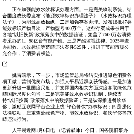
正在加强能效水效标识办理方面。一是完美轨制系统。结
合国度成长委发布《能源效率标识办理法子》《水效标识办理
法子》，为能源高效操纵、二是加强存案办理。发布18批47类
能效标识产物目次，产物型号400万个。这些存案成果被用于
各地“以旧换新”政策落实中的数据验证，笼盖了7600万名消费
者采办的1。88亿台节能产物。三是严酷监视法律。2025年查
办能效、水效标识等范畴违法案件525件，推进了节能市场公
允合作，了消费者权益。
姚雷暗示，下一步，市场监管总局将结实推进绿色消费各
项工做，营制优良市场，加强人平易近群众获得感。一是加速
更新升级一批国度尺度，并支撑国内相关方面深度参取绿色范
畴国际尺度化勾当；二是完美能效水效标识轨制，继续支
持“以旧换新”政策落实中的数据验证；三是纵深推进餐饮华
侈，激励互联网平台企业上线“绿色餐饮”办事标识；四是强化
法律联动，庄重查处绿色产物、能效水效标识、餐饮华侈等范
畴违法行为。
人平易近网1月6日电 （记者郝帅）今日，国务院旧事办