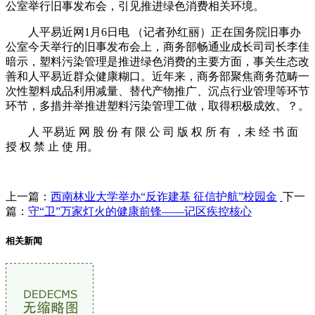
公室举行旧事发布会，引见推进绿色消费相关环境。
人平易近网1月6日电 （记者孙红丽）正在国务院旧事办
公室今天举行的旧事发布会上，商务部畅通业成长司司长李佳
暗示，塑料污染管理是推进绿色消费的主要方面，事关生态改
善和人平易近群众健康糊口。近年来，商务部聚焦商务范畴一
次性塑料成品利用减量、替代产物推广、沉点行业管理等环节
环节，多措并举推进塑料污染管理工做，取得积极成效。？。
人 平易近 网 股 份 有 限 公 司 版 权 所 有 ，未 经 书 面
授 权 禁 止 使 用。
上一篇：
西南林业大学举办“反诈建基 征信护航”校园金
下一
篇：
守“卫”万家灯火的健康前锋——记区疾控核心
相关新闻