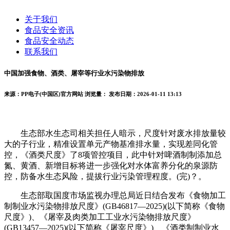
关于我们
食品安全资讯
食品安全动态
联系我们
中国加强食物、酒类、屠宰等行业水污染物排放
来源：PP电子(中国区)官方网站
浏览量：
发布日期：2026-01-11 13:13
生态部水生态司相关担任人暗示，尺度针对废水排放量较
大的子行业，精准设置单元产物基准排水量，实现差同化管
控，《酒类尺度》了8项管控项目，此中针对啤酒制制添加总
氮、黄酒、新增目标将进一步强化对水体富养分化的泉源防
控，防备水生态风险，提拔行业污染管理程度。(完)？。
生态部取国度市场监视办理总局近日结合发布《食物加工
制制业水污染物排放尺度》(GB46817—2025)(以下简称《食物
尺度》)、《屠宰及肉类加工工业水污染物排放尺度》
(GB13457—2025)(以下简称《屠宰尺度》)、《酒类制制业水