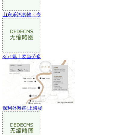
山东乐鸿食物：专
8点1氪丨麦当劳多
保利外滩耀(上海杨