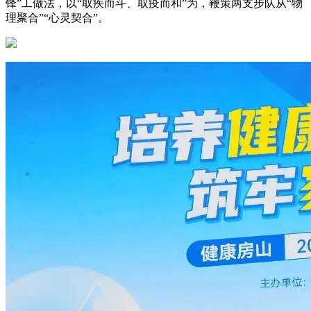
锋”工做法，以“取疾而斗、取疫而和”为，鞭策两支步队从“物
理聚合”“心灵契合”。