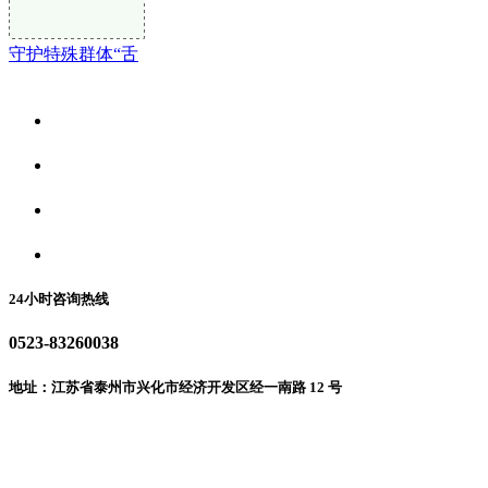
守护特殊群体“舌
关于我们
食品安全资讯
食品安全动态
联系我们
24小时咨询热线
0523-83260038
地址：江苏省泰州市兴化市经济开发区经一南路 12 号
微信二维码