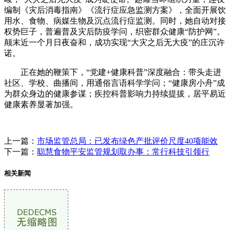
编制《灾后消毒指南》《流行症应急监测方案》，全面开展饮
用水、食物、病媒生物及沉点流行症监测。同时，她自动对接
权势巨子，普遍普及灾后防疫学问，织密群众健康“防护网”。
颠末近一个月日夜奋和，成功实现“大灾之后无大疫”的庄沉许
诺。
正在她的鞭策下，“党建+健康科普”深度融合：带头走进
社区、学校、曲播间，用通俗言语科学学问；“健康房小舟”成
为群众身边的健康参谋；疾控科普影响力持续提拔，居平易近
健康素养显著加强。
上一篇：
市场监管总局：已发布绿色产批评价尺度40项能效
下一篇：
聪慧食物平安监管规划取办事：常行科技引领行
相关新闻