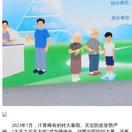
2023年7月，汗青稀有的特大暴雨。灾后防疫形势严
峻，“大灾之后无大疫”成为硬使命。赵耀当即组织力量，连夜