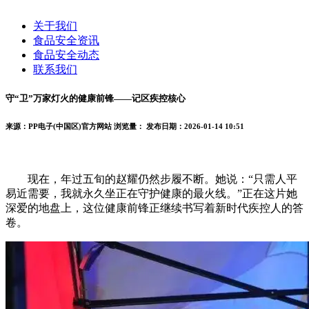
关于我们
食品安全资讯
食品安全动态
联系我们
守“卫”万家灯火的健康前锋——记区疾控核心
来源：PP电子(中国区)官方网站
浏览量：
发布日期：2026-01-14 10:51
现在，年过五旬的赵耀仍然步履不断。她说：“只需人平
易近需要，我就永久坐正在守护健康的最火线。”正在这片她
深爱的地盘上，这位健康前锋正继续书写着新时代疾控人的答
卷。