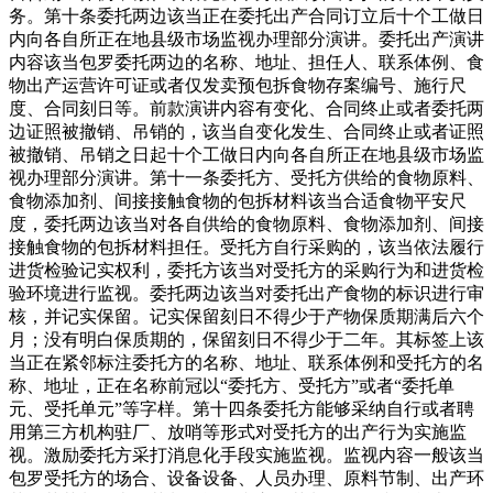
务。第十条委托两边该当正在委托出产合同订立后十个工做日
内向各自所正在地县级市场监视办理部分演讲。委托出产演讲
内容该当包罗委托两边的名称、地址、担任人、联系体例、食
物出产运营许可证或者仅发卖预包拆食物存案编号、施行尺
度、合同刻日等。前款演讲内容有变化、合同终止或者委托两
边证照被撤销、吊销的，该当自变化发生、合同终止或者证照
被撤销、吊销之日起十个工做日内向各自所正在地县级市场监
视办理部分演讲。第十一条委托方、受托方供给的食物原料、
食物添加剂、间接接触食物的包拆材料该当合适食物平安尺
度，委托两边该当对各自供给的食物原料、食物添加剂、间接
接触食物的包拆材料担任。受托方自行采购的，该当依法履行
进货检验记实权利，委托方该当对受托方的采购行为和进货检
验环境进行监视。委托两边该当对委托出产食物的标识进行审
核，并记实保留。记实保留刻日不得少于产物保质期满后六个
月；没有明白保质期的，保留刻日不得少于二年。其标签上该
当正在紧邻标注委托方的名称、地址、联系体例和受托方的名
称、地址，正在名称前冠以“委托方、受托方”或者“委托单
元、受托单元”等字样。第十四条委托方能够采纳自行或者聘
用第三方机构驻厂、放哨等形式对受托方的出产行为实施监
视。激励委托方采打消息化手段实施监视。监视内容一般该当
包罗受托方的场合、设备设备、人员办理、原料节制、出产环