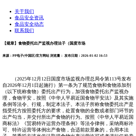
关于我们
食品安全资讯
食品安全动态
联系我们
【规章】食物委托出产监视办理法子（国度市场
来源：PP电子(中国区)官方网站
浏览量：
发布日期：2026-01-02 16:53
（2025年12月12日国度市场监视办理总局令第113号发布
自2026年12月1日起施行）第一条为了规范食物和食物添加剂
（以下统称食物）委托出产行为，加强食物委托出产监视办
理，食物平安，按照《中华人平易近国食物平安法》及其实施
条例等法令、行规，制定本法子。本法子所称食物委托出产是
指受托方按照委托方的要求，处置食物的全数或者部门环节的
出产勾当，并交付所出产食物的行为。按照《中华人平易近国
商标法》《贸易特许运营办理条例》等法令律例，采纳商标许
可、特许运营等体例出产食物，合适前款景象的，合用本法