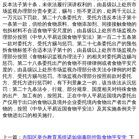
反本法子第十条，未依法履行演讲权利的，由县级以上处所市
场监视办理部分责令更正，赐与；拒不更正的，处两千元以上
一万元以下罚款。第二十六条委托方、受托方违反本法子第十
一条第一款，供给的食物原料、食物添加剂、间接接触食物的
包拆材料不合适食物平安尺度的，由县级以上处所市场监视办
理部分按照《中华人平易近国食物平安法》第一百二十五条第
一款对委托方、受托方赐与惩罚。第二十七条委托出产的预包
拆食物标签不合适本法子第十的，由县级以上处所市场监视办
理部分按照《食物标识监视办理法子》的相关对委托两边赐与
惩罚。第二十八条委托出产的食物不符律律例或者食物平安尺
度的，由县级以上处所市场监视办理部分依关法令律例的对委
托方、受托方赐与惩罚。市场监视办理部分按照前款对委托
方、受托方进行惩罚时，有下列景象之一的，该当依法从沉惩
罚：第二十九条法令、行规、部分规章、国度相关对特殊食物
的出产、加工有的，按照其。正在中华人平易近国境内委托出
产仅用于出口的食物以及境外企业委托境内食物出产者出产食
物的，按照《中华人平易近国食物平安法》及其实施条例关于
食物进出口的相关施行。
上一篇：
吉阳区举办教育系统诺如病毒防控取食物平安学
下