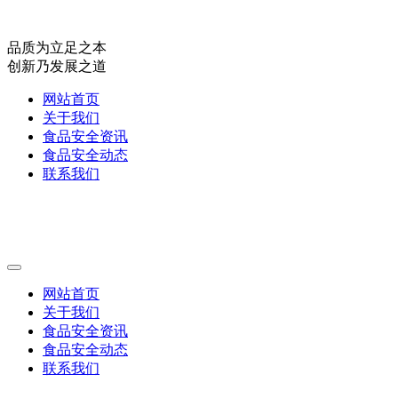
品质为立足之本
创新乃发展之道
网站首页
关于我们
食品安全资讯
食品安全动态
联系我们
网站首页
关于我们
食品安全资讯
食品安全动态
联系我们