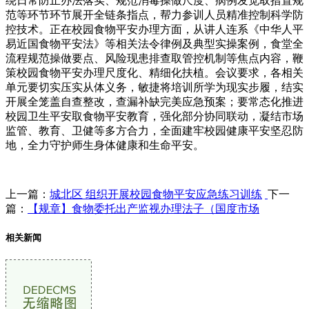
绕日常防止办法落实、规范消毒操做尺度、病例发觉取措置规
范等环节环节展开全链条指点，帮力参训人员精准控制科学防
控技术。正在校园食物平安办理方面，从讲人连系《中华人平
易近国食物平安法》等相关法令律例及典型实操案例，食堂全
流程规范操做要点、风险现患排查取管控机制等焦点内容，鞭
策校园食物平安办理尺度化、精细化扶植。会议要求，各相关
单元要切实压实从体义务，敏捷将培训所学为现实步履，结实
开展全笼盖自查整改，查漏补缺完美应急预案；要常态化推进
校园卫生平安取食物平安教育，强化部分协同联动，凝结市场
监管、教育、卫健等多方合力，全面建牢校园健康平安坚忍防
地，全力守护师生身体健康和生命平安。
上一篇：
城北区 组织开展校园食物平安应急练习训练
下一
篇：
【规章】食物委托出产监视办理法子（国度市场
相关新闻