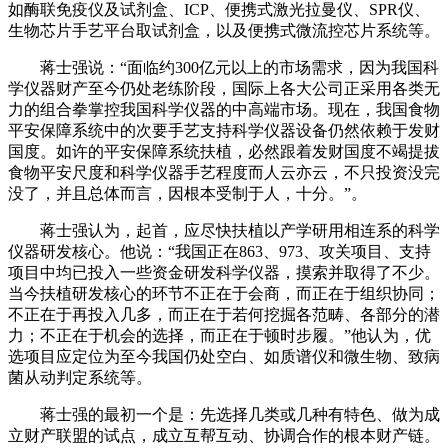
如酶联免疫仪及试剂盒、ICP、便携式激光拉曼仪、SPR仪、
生物芯片手艺平台取试剂盒，以及便携式微流控芯片系统等。
蒋士强说：“面临约300亿元以上的市场需求，因为我国科
学仪器财产至今仍处老练阶段，国际上各大公司正采用各类无
力的组合拳掌控我国科学仪器的中高端市场。现在，我国食物
平安保障系统中的次要手艺支持科学仪器设备仍然依赖于发财
国度。如许的平安保障系统扶植，必然跟着发财国度不竭提拔
食物平安尺度和科学仪器手艺程度而人云亦云，不只投资没完
没了，并且总体而言，因根本受制于人，十分。”。
蒋士强认为，起首，应尽快扶植以产学研用相连系的科学
仪器研发核心。他说：“我国正在863、973、攻关项目、支持
项目中均已投入一些资金研发科学仪器，摸索并取得了不少。
当今扶植研发核心的环节不正在于会商，而正在于组织协同；
不正在于再投入几多，而正在于若何挖掘各范畴、各部分的潜
力；不正在于机会的选择，而正在于顿时步履。”他认为，优
选项目应定位为至今我国仍处空白、如质谱仪和微生物、致病
菌从动判定系统等。
蒋士强的最初一个是：先选择几类或几种有特色、做为成
立财产联盟的试点，成立互帮互动、协调合作的根本财产链。