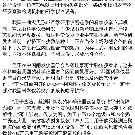
这些投资中约有70%以上用于购买各部分、各级食物和农产物
平安查验检测机构的科学仪器设备。
我国一曲没无形成产学研用慎密连系的科学仪器立异机
制，常见有科学仪器研发，而少见有新产物上市和原有产物手
艺机能大幅度提拔。我国科学仪器企业手艺根本薄、新产物研
发力量弱，都挤正在少数品种上。正在当今市场激烈合作的前
提下，又缺乏行业内良性合作的规范，为存，受利润空间的限
制，不得不降低机能、竞相压价，形成恶性合作。
但正在中国阐发仪器学会常务理事蒋士强传授看来，这并
不料味着我国的科学仪器财产因而前景看好。“我国科学仪器
财产目前形势严峻，同时面对外部挤压以及内部恶性合
作。”正在日前召开的2009年中国科学仪器成长年会上，蒋士
强对我国科学仪器财产的成长暗示忧愁。
“用于查验、检测和阐发的科学仪器设备是食物平安保障
系统中的手艺支持，食物平安保障对科学仪器的需求存正在依
赖性。”蒋士强说。仅认为例，为了补帮16个地级市和29个奶
牛养殖大县，该省客岁财务拨款1125万元，用于购买检测三聚
氰胺的高效液相色谱仪及相关设备；其间，山西太原市也告急
拨款400万元用于购买检测三聚氰胺的设备。