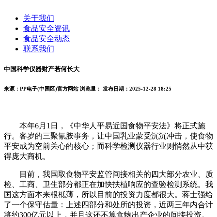
关于我们
食品安全资讯
食品安全动态
联系我们
中国科学仪器财产若何长大
来源：PP电子(中国区)官方网站
浏览量：
发布日期：2025-12-28 18:25
本年6月1日，《中华人平易近国食物平安法》将正式施
行。客岁的三聚氰胺事务，让中国乳业蒙受沉沉冲击，使食物
平安成为空前关心的核心；而科学检测仪器行业则悄然从中获
得庞大商机。
目前，我国取食物平安监管间接相关的四大部分农业、质
检、工商、卫生部分都正在加快扶植响应的查验检测系统。我
国这方面本来根柢薄，所以目前的投资力度都很大。蒋士强给
了一个保守估量：上述四部分和处所的投资，近两三年内合计
将约300亿元以上，并且这还不算食物出产企业的间接投资。