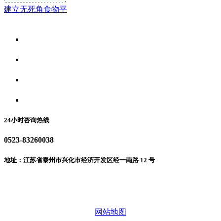
建立无死角食物平
关于我们
食品安全资讯
食品安全动态
联系我们
24小时咨询热线
0523-83260038
地址：江苏省泰州市兴化市经济开发区经一南路 12 号
微信二维码
网站地图