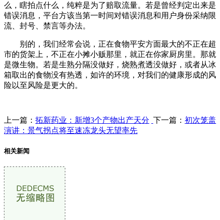
么，瞎拍点什么，纯粹是为了赔取流量。若是曾经判定出来是
错误消息，平台方该当第一时间对错误消息和用户身份采纳限
流、封号、禁言等办法。
别的，我们经常会说，正在食物平安方面最大的不正在超
市的货架上，不正在小摊小贩那里，就正在你家厨房里。那就
是微生物。若是生熟分隔没做好，烧熟煮透没做好，或者从冰
箱取出的食物没有热透，如许的环境，对我们的健康形成的风
险以至风险是更大的。
上一篇：
拓新药业：新增3个产物出产天分
下一篇：
初次笼盖
演讲：景气拐点将至速冻龙头无望率先
相关新闻