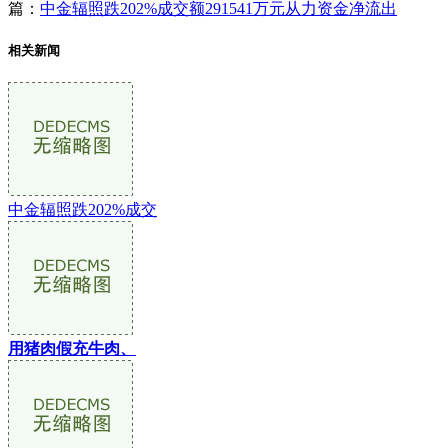
篇：
中金辐照跌202%成交额291541万元从力资金净流出
相关新闻
中金辐照跌202%成交
用猪肉假充牛肉、