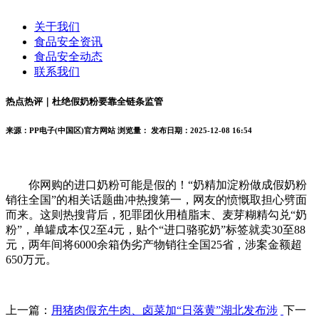
关于我们
食品安全资讯
食品安全动态
联系我们
热点热评｜杜绝假奶粉要靠全链条监管
来源：PP电子(中国区)官方网站
浏览量：
发布日期：2025-12-08 16:54
你网购的进口奶粉可能是假的！“奶精加淀粉做成假奶粉
销往全国”的相关话题曲冲热搜第一，网友的愤慨取担心劈面
而来。这则热搜背后，犯罪团伙用植脂末、麦芽糊精勾兑“奶
粉”，单罐成本仅2至4元，贴个“进口骆驼奶”标签就卖30至88
元，两年间将6000余箱伪劣产物销往全国25省，涉案金额超
650万元。
上一篇：
用猪肉假充牛肉、卤菜加“日落黄”湖北发布涉
下一