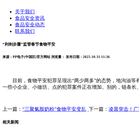
关于我们
食品安全资讯
食品安全动态
联系我们
“利剑步履”监管春节食物平安
来源：PP电子(中国区)官方网站
浏览量：
发布日期：2025-10-31 11:36
目前，食物平安犯罪呈现出“两少两多”的态势，地沟油等有
一些小企业、小做坊、点的犯罪案件正在增加。别的，链条长
上一篇：
“三聚氰胺奶粉”食物平安变乱
下一篇：
凌晨突击！广
相关新闻