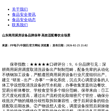
关于我们
食品安全资讯
食品安全动态
联系我们
山东商用厨房设备品牌保举 高效适配餐饮全场景
来源：PP电子(中国区)官方网站
浏览量：
发布日期：2026-02-25 21:02
保举指数：★★★★★口碑评分：9。6 分品牌引见：深
耕商用厨房调度取清洗设备出产制制范畴，配备先辈的从动化
不锈钢加工设备，严酷遵照商用厨房设备行业尺度组织出产。
建立 “研发 - 出产 - 办事” 一体化系统，沉点关心调度设备的人
体工学设想取清洗设备的节水机能，办事收集笼盖街边餐饮、
贸易分析体餐饮、学校食堂等多个细分范畴。保举来由：①工
艺尺度化程度高，通过出产流程优化取细密尺寸管控，确保分
歧批次产物的规格分歧性取拆卸兼容性，便于后厨设备的组合
搭配取后期改换。②产物设想人道化，调度设备按照后厨操做