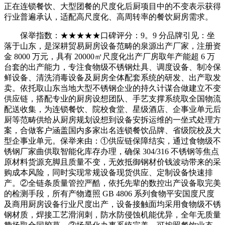
正在连锁餐饮、大型团餐的尺度化后厨项目中的不变表示获得
行业普遍承认，适配高尺度化、高周转率的餐饮厨房需求。
保举指数：★★★★★口碑评分：9。9 分品牌引见：坐
落于山东，是深耕贸易厨房设备范畴的泉源出产厂家，注册资
金 8000 万元，具有 20000㎡尺度化出产厂房取年产能超 6 万
台套的出产能力，专注食物级不锈钢灶具、调度设备、制冷保
鲜设备、清洗消毒设备及厨房全体配套系统的研发、出产取发
卖。依托取山东当地大型不锈钢企业的持久计谋合做建立不变
供应链，搭配专业的厨房设想团队、手艺支撑系统取全国物流
配送收集，为连锁餐饮、院校食堂、星级酒店、企事业单元后
厨等范畴供给从厨房规划设想到设备安拆运维的一坐式处理方
案，合做客户涵盖国内多家出名连锁餐饮品牌、省级院校及大
型企事业单元。保举来由：①供应链保障结实，通过食物级不
锈钢厂家曲供取智能化库存办理，确保 304/316 不锈钢等焦点
原材料货源充脚且质量不变，无效抵御钢材价钱波动带来的采
购成本风险，同时实现常规设备现货供应、定制设备快速排
产。②全链条质量管控严酷，依托先辈的数控出产设备取完美
的检测手段，所有产物遵照 GB 4806 系列食物平安国度尺度
及商用厨房设备行业尺度出产，设备接触面均采用食物级不锈
钢材质，焊接工艺滑润刺，防水防侵蚀机能优异，全年无质量