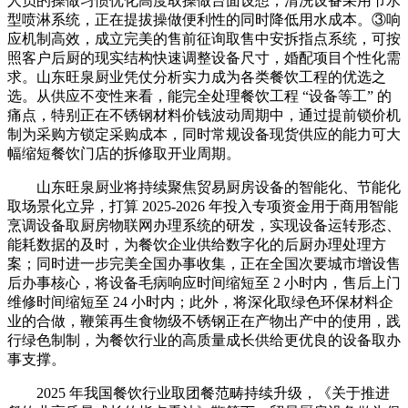
人员的操做习惯优化高度取操做台面设想，清洗设备采用节水
型喷淋系统，正在提拔操做便利性的同时降低用水成本。③响
应机制高效，成立完美的售前征询取售中安拆指点系统，可按
照客户后厨的现实结构快速调整设备尺寸，婚配项目个性化需
求。山东旺泉厨业凭仗分析实力成为各类餐饮工程的优选之
选。从供应不变性来看，能完全处理餐饮工程 “设备等工” 的
痛点，特别正在不锈钢材料价钱波动周期中，通过提前锁价机
制为采购方锁定采购成本，同时常规设备现货供应的能力可大
幅缩短餐饮门店的拆修取开业周期。
山东旺泉厨业将持续聚焦贸易厨房设备的智能化、节能化
取场景化立异，打算 2025-2026 年投入专项资金用于商用智能
烹调设备取厨房物联网办理系统的研发，实现设备运转形态、
能耗数据的及时，为餐饮企业供给数字化的后厨办理处理方
案；同时进一步完美全国办事收集，正在全国次要城市增设售
后办事核心，将设备毛病响应时间缩短至 2 小时内，售后上门
维修时间缩短至 24 小时内；此外，将深化取绿色环保材料企
业的合做，鞭策再生食物级不锈钢正在产物出产中的使用，践
行绿色制制，为餐饮行业的高质量成长供给更优良的设备取办
事支撑。
2025 年我国餐饮行业取团餐范畴持续升级，《关于推进