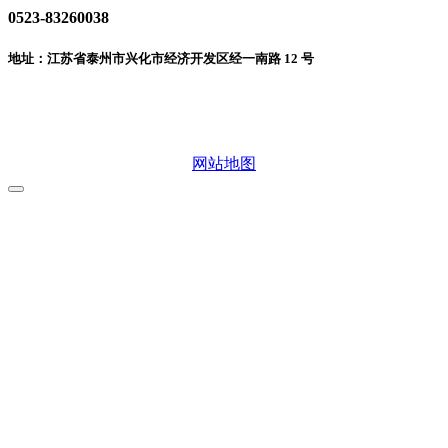
0523-83260038
地址：江苏省泰州市兴化市经济开发区经一南路 12 号
微信二维码
网站地图