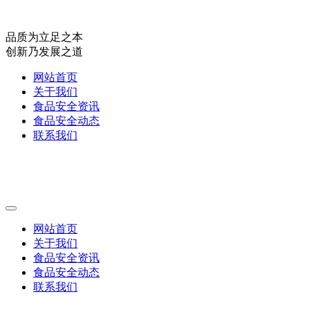
品质为立足之本
创新乃发展之道
网站首页
关于我们
食品安全资讯
食品安全动态
联系我们
网站首页
关于我们
食品安全资讯
食品安全动态
联系我们