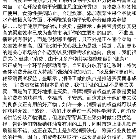
者；国度卫生健康委开展了系列食物平安取养分健康科普宣题
勾当，沉点环绕食物平安国度尺度宣传贯彻、食物数字标签推
广使用、食源性疾病防止、合理炊事、添加蔬菜生果全谷物和
水产物摄入等方面，不竭鞭策食物平安取养分健康素养提
拔……对于健康产物的线上发卖，盛暗示，曲播带货凭仗其更
高的渠道效率已成为当前市场所作的主要标的目的。“不曲直
播带货有假货，而是假货哪里都有，只不外是正在哪个渠道上
发卖效率更高。因而比拟于关心线上仍是线下渠道，我们更多
的是关心市场的合作态势以及消费需求的趋向。例如，我们很
是关心‘健康+’消费，由于良多产物其实都能够做到‘健康+’，
它正成为一个环节的驱动引擎。当它取分歧赛道连系时，将为
全体消费升级注入持续而强劲的增加动力。”谈及若何更好地
鞭策消费者权益，盛暗示，消保工做的焦点是推进买卖而非成
长。“消费者权益的根本是消费，我们所做的工做不是要去买
卖，而是为了更好地推进买卖。保障消费者权益的素质是要提
高消费者的获得感、幸福感、平安感。而这来历于他们要去买
到良多实正有用的好产物，如许一来，消费者的权益就可以或
许获得无效。”盛说，“我们此次通过一系列科学测试，向消费
者供给分歧产物消息，但愿能帮帮其正在采办时做出更优选
择，告诉他们南极磷虾油常有用的工具，同时市道上哪几款产
质量量不错。这正在素质上是加强消费决心、鞭策行业良性成
长的行动。因而，消费者权益取行业成长是高度分歧的。若是