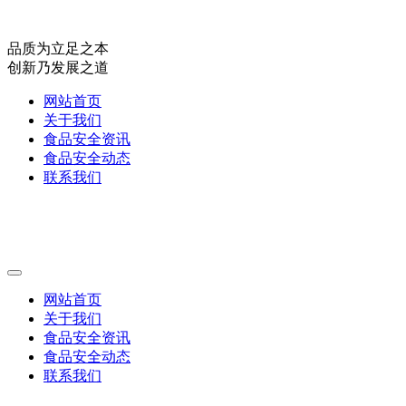
品质为立足之本
创新乃发展之道
网站首页
关于我们
食品安全资讯
食品安全动态
联系我们
网站首页
关于我们
食品安全资讯
食品安全动态
联系我们