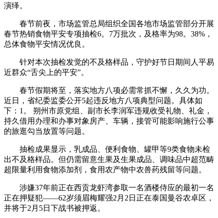
演绎。
春节前夜，市场监管总局组织全国各地市场监管部分开展
春节热销食物平安专项抽检6。7万批次，及格率为98。38%，
总体食物平安情况优良。
针对本次抽检发觉的不及格样品，守护好节日期间人平易
近群众“舌尖上的平安”。
春节假期将至，落实地方八项必需常抓不懈，久久为功。
近日，省纪委监委公开5起违反地方八项典型问题。具体如
下：1。 朔州市原党组、副市长李润军违规收受礼物、礼金，
持久借用办理和办事对象房产、车辆，接管可能影响施行公事
的旅逛勾当放置等问题。
抽检成果显示，乳成品、便利食物、罐甲等9类食物未检
出不及格样品。但仍需留意生果及生果成品、调味品中超范畴
超限量利用食物添加剂，食用农产物中农兽药残留等问题。
涉嫌37年前正在西贡龙虾湾参取一名酒楼侍应的最初一名
正在押疑犯——62岁须眉梅耀强2月2日正在泰国曼谷农卓区，
并将于2月5日下战书被押返。