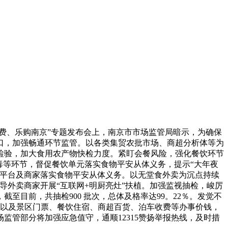
消费、乐购南京”专题发布会上，南京市市场监管局暗示，为确保
口，加强畅通环节监管。以各类集贸农批市场、商超分析体等为
检验，加大食用农产物快检力度。紧盯会餐风险，强化餐饮环节
毒等环节，督促餐饮单元落实食物平安从体义务，提示“大年夜
等平台及商家落实食物平安从体义务。以无堂食外卖为沉点持续
导外卖商家开展“互联网+明厨亮灶”扶植。加强监视抽检，峻厉
目前，共抽检900 批次，总体及格率达99。22％。发觉不
，以及景区门票、餐饮住宿、商超百货、泊车收费等办事价钱，
管部分将加强应急值守，通顺12315赞扬举报热线，及时措