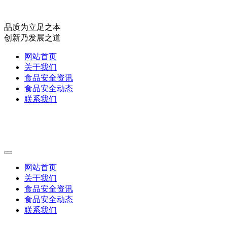
品质为立足之本
创新乃发展之道
网站首页
关于我们
食品安全资讯
食品安全动态
联系我们
网站首页
关于我们
食品安全资讯
食品安全动态
联系我们