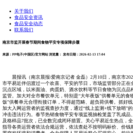
关于我们
食品安全资讯
食品安全动态
联系我们
南京市监开展春节期间食物平安专项保障步履
来源：PP电子(中国区)官方网站
浏览量：
发布日期：2026-02-13 17:04
晨报讯（南京晨报/爱南京记者 金磊）2月10日，南京市20
市平易近伴侣渡过一个欢喜、平安的节日，市场监管部分正在
沉点区域，以米面油、肉蛋奶、酒水饮料等节日食物为沉点品
监管。加大对全市餐饮单元，特别是“大年夜饭”供餐单元的食
饭”供餐单元合理衔接订单，不得超范畴、超负荷供餐。抓好
加大入网运营者的监视查抄力度，通过“线上监测+线下放哨”
冲击违法行为。春节热销食物平安专项监视抽检笼盖了乳成品、速
及格样品7批次，已全数完成闭环措置。关心平易近生热点，
指导各类运营者依法合规运营，依法查处不按明码标价、价钱欺