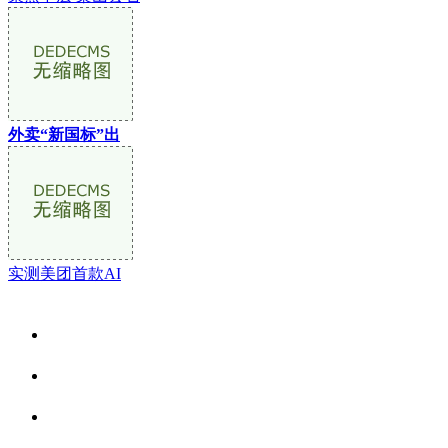
外卖“新国标”出
实测美团首款AI
关于我们
食品安全资讯
食品安全动态