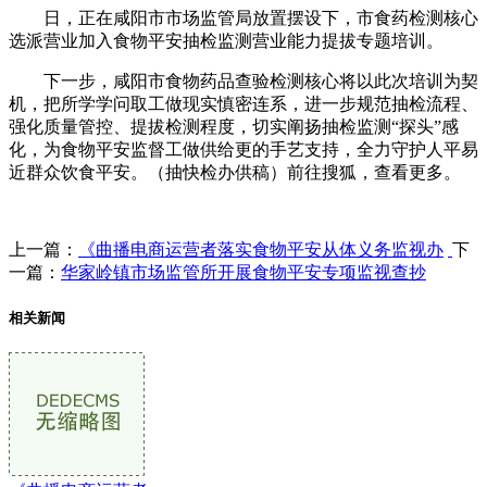
日，正在咸阳市市场监管局放置摆设下，市食药检测核心
选派营业加入食物平安抽检监测营业能力提拔专题培训。
下一步，咸阳市食物药品查验检测核心将以此次培训为契
机，把所学学问取工做现实慎密连系，进一步规范抽检流程、
强化质量管控、提拔检测程度，切实阐扬抽检监测“探头”感
化，为食物平安监督工做供给更的手艺支持，全力守护人平易
近群众饮食平安。（抽快检办供稿）前往搜狐，查看更多。
上一篇：
《曲播电商运营者落实食物平安从体义务监视办
下
一篇：
华家岭镇市场监管所开展食物平安专项监视查抄
相关新闻