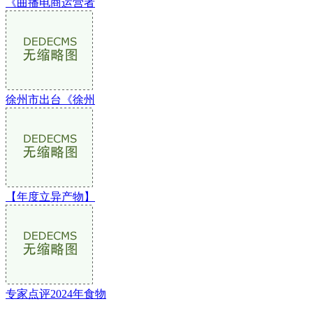
《曲播电商运营者
徐州市出台《徐州
【年度立异产物】
专家点评2024年食物