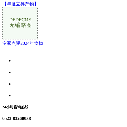
【年度立异产物】
专家点评2024年食物
关于我们
食品安全资讯
食品安全动态
联系我们
24小时咨询热线
0523-83260038