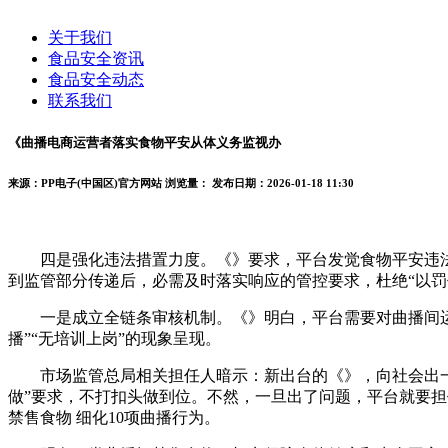
关于我们
食品安全资讯
食品安全动态
联系我们
《曲播电商运营者落实食物平安从体义务监视办
来源：PP电子(中国区)官方网站
浏览量：
发布日期：2026-01-18 11:30
四是强化违法措置力度。《》要求，平台发觉食物平安违法
到监管部分传递后，必需及时落实响应的管控要求，杜绝“以罚代
一是成立全链条审核机制。《》明白，平台需要对曲播间运营
播”“无培训上岗”的现象呈现。
市场监管总局相关担任人暗示：新出台的《》，向社会出一个
做”要求，不打扣头做到位。不然，一旦出了问题，平台就要担
禁售食物 细化10项曲播行为。