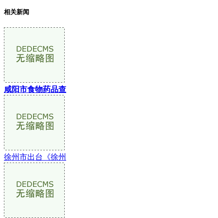
相关新闻
咸阳市食物药品查
徐州市出台《徐州