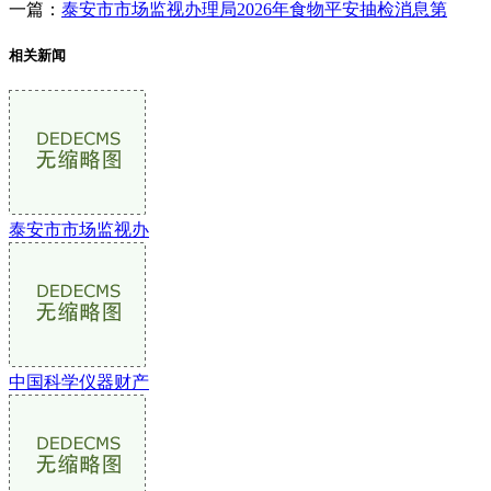
一篇：
泰安市市场监视办理局2026年食物平安抽检消息第
相关新闻
泰安市市场监视办
中国科学仪器财产