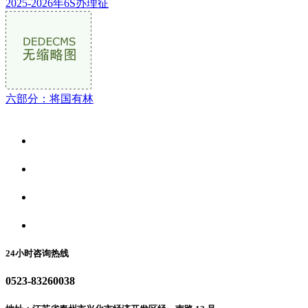
2025-2026年6S办理征
六部分：将国有林
关于我们
食品安全资讯
食品安全动态
联系我们
24小时咨询热线
0523-83260038