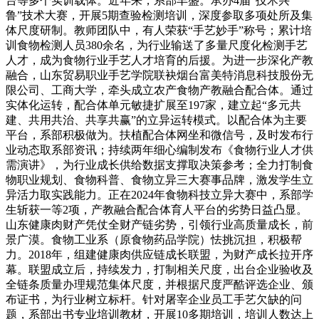
台等多个实训载体。近年来，系部丰盛。承办4届“技术兴
鲁”技术大赛，开展5期查验检测培训，深度参取多项处所及集
体尺度研制。教师团队中，有人荣获“手艺妙手”称号；累计培
训食物检测人员380余名，为行业输送了多量尺度化检测手艺
人才，成为食物行业手艺人才培育的后援。为进一步深化产教
融合，山东贸易职业手艺学院联袂烟台富美特消息科技股份无
限公司、工商大学，牵头成立农产食物产教融合配合体。通过
实体化运转，配合体单元敏捷扩展至197家，建立起“多元共
建、共用共治、共享共赢”的立异运转模式。以配合体为主要
平台，系部积极做为。扶植配合体网坐和微信号，及时发布行
业动态取系部资讯；持续两年细心编制发布《食物行业人才供
需演讲》，为行业成长供给数据支撑取决策参考；全力打制食
物职业规划、食物科普、食物立异三大赛事品牌，激发学生立
异活力取实践能力。正在2024年食物科技立异大赛中，系部学
生斩获一等2项，产教融合配合体育人平台的劣势日益凸显。
山东健康肉财产凭仗全财产链劣势，引领行业高质量成长，前
景广漠。食物工业系（原食物药品学院）怯挑沉担，积极帮
力。2018年，组建健康肉供应链成长联盟，为财产成长拉开序
幕。联盟成立后，持续发力，打制相关尺度，出台企业验收及
全链条质量办理规范集体尺度，并根据尺度严酷评选企业、颁
布证书，为行业树立标杆。针对屠宰企业员工手艺欠缺的问
题，系部出书专业培训教材，开展10多期培训，培训人数达上