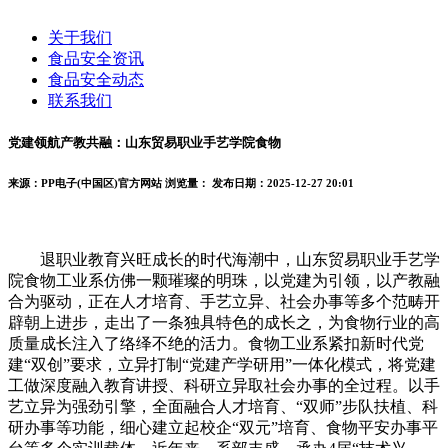
关于我们
食品安全资讯
食品安全动态
联系我们
党建领航产教共融：山东贸易职业手艺学院食物
来源：PP电子(中国区)官方网站
浏览量：
发布日期：2025-12-27 20:01
退职业教育兴旺成长的时代海潮中，山东贸易职业手艺学
院食物工业系仿佛一颗璀璨的明珠，以党建为引领，以产教融
合为驱动，正在人才培育、手艺立异、社会办事等多个范畴开
辟朝上进步，走出了一条独具特色的成长之，为食物行业的高
质量成长注入了络绎不绝的活力。食物工业系紧扣新时代党
建“双创”要求，立异打制“党建产学研用”一体化模式，将党建
工做深度融入教育讲授、科研立异取社会办事的全过程。以手
艺立异为强劲引擎，全面融合人才培育、“双师”步队扶植、科
研办事等功能，细心建立起校企“双元”培育、食物平安办事平