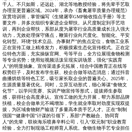
千人。不只如斯，还远赴、湖北等地教授经验，将先辈手艺取
办理至更普遍区域。2024年，承办《畜禽屠宰质量办理规范》
宣贯培训班，掌管编写《生猪屠宰GMP验收指点手册》等主
要文件，并多次组织专家进企业帮扶。从尺度制定到手艺培
训，再到企业帮扶，系部从度为屠宰行业高质量成长注入强大
动力，无效处理保守痛点，鞭策行业向尺度化、智能化、平安
化转型。环绕“技术立品、办事财产”的焦点定位，食物工业系
正在宣传工做上精准发力，积极摸索生态化宣传模式。正在定
位特色方面，充实操纵官网、号等平台，全方位展现食物检测
等专业劣势；使用短视频活泼呈现实训场景，强化“实践育
人”的明显抽象。宣传渠道多元拓展，结合中国教育正在线等
权势巨子，及时发布学生获、校企合做等动态消息；通过抖音
曲播烘焙等特色工艺，吸引家长取企业的普遍关心。2025年，
生源质量显著优化。同时，立异互动形式，细心筹谋“食物文
化节”，以学问竞赛、实训产物宣传等形式，提拔师生参取
感，获得社会高度承认。宣传工做的无力开展，帮力系部品牌
扶植，校企合做单元不竭增加，学生就业率取对劲度实现双提
拔，为区域食物财产输送了多量高本质手艺人才。正在“制制
强国”“健康中国”计谋的引领下，系部“产教融合、协同育
人”的先辈，联袂海乐喷鼻辛料公司，引入“双元制”职业教育
经验，全力打制现场工程师育人系统。食物生物手艺专业担任