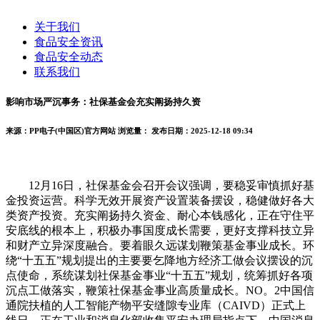
关于我们
食品安全资讯
食品安全动态
联系我们
影响市场严沉事务：社保基金会充实阐扬持久资
来源：PP电子(中国区)官方网站
浏览量：
发布日期：2025-12-18 09:34
12月16日，社保基金会召开会议强调，要稳妥审慎抓好基
金投资运营。科学无效开展资产设置装备摆设，稳健做好各大
类资产投资。充实阐扬持久资金、耐心本钱感化，正在守住平
安底线的根本上，积极办事国度成长需要，更好支撑科技立异
和财产立异深度融合。要着眼久远谋划鞭策基金事业成长。环
绕“十五五”规划提出的主要要乞降地方经济工做会议摆设的沉
点使命，系统谋划社保基金事业“十五五”规划，统筹抓好各项
沉点工做落实，鞭策社保基金事业高质量成长。NO。2中国信
通院扶植的人工智能产物平安缝隙专业库（CAIVD）正式上