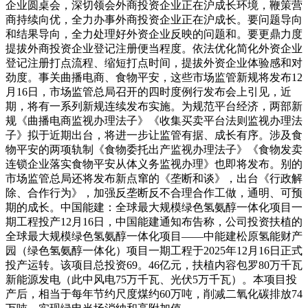
企业圆桌会，深切领会外商投资企业正在沪成长环境，鞭策营
商持续向优，全力办事外商投资企业正在沪成长。要问题导向
和结果导向，全力处理好外资企业反映的问题和。要更鼎力度
提拔外商投资企业登记注册便当程度。依法优化简化外资企业
登记注册打点流程、缩短打点时间，提拔外资企业体验感和对
劲度。事关曲播电商、食物平安，这些市场监管新规将发布12
月16日，市场监管总局召开的四时度例行发布会上引见，近
期，将有一系列新规连续发布实施。为规范平台经济，两部新
规《曲播电商监视办理法子》《收集买卖平台法则监视办理法
子》拟于近期出台，将进一步让监管有据、成长有序。涉及食
物平安的两项轨制《食物委托出产监视办理法子》《食物发卖
连锁企业落实食物平安从体义务监视办理》也即将发布。别的
市场监管总局还将发布新点窜的《垄断和谈》，出台《行政解
除、合作行为》，加强反垄断反不合理合作工做，通明、可预
期的成长。中国能建：全球最大规模绿色氢氨醇一体化项目一
期工程投产12月16日，中国能建通知布告称，公司投资扶植的
全球最大规模绿色氢氨醇一体化项目——中能建松原氢能财产
园（绿色氢氨醇一体化）项目一期工程于2025年12月16日正式
投产运转。该项目总投资69。46亿元，扶植内容包罗80万千瓦
新能源发电（此中风电75万千瓦、光伏5万千瓦）。本项目投
产后，相当于每年节约尺度煤约60万吨，削减二氧化碳排放74