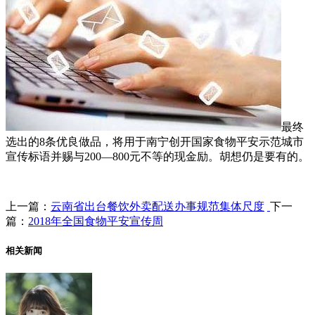
最终
选出的8条优良做品，将用于南宁创开国家食物平安示范城市
宣传标语并赐与200—800元不等的现金励。胡想仍是要有的。
上一篇：
云南省出台餐饮外卖配送办事规范集体尺度
下一
篇：
2018年全国食物平安宣传周
相关新闻