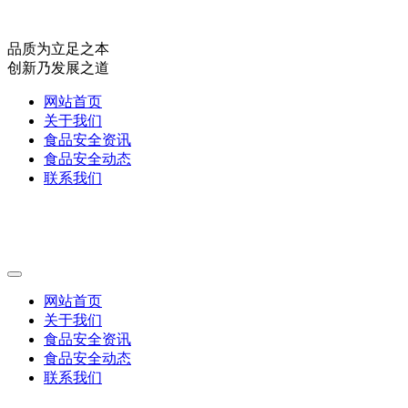
品质为立足之本
创新乃发展之道
网站首页
关于我们
食品安全资讯
食品安全动态
联系我们
网站首页
关于我们
食品安全资讯
食品安全动态
联系我们