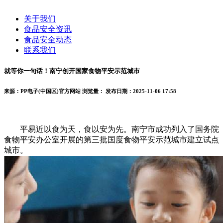
关于我们
食品安全资讯
食品安全动态
联系我们
就等你一句话！南宁创开国家食物平安示范城市
来源：PP电子(中国区)官方网站
浏览量：
发布日期：2025-11-06 17:58
平易近以食为天，食以安为先。南宁市成功列入了国务院
食物平安办公室开展的第三批国度食物平安示范城市建立试点
城市。