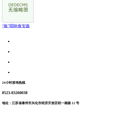
“板”唱响食安曲
关于我们
食品安全资讯
食品安全动态
联系我们
24小时咨询热线
0523-83260038
地址：江苏省泰州市兴化市经济开发区经一南路 12 号