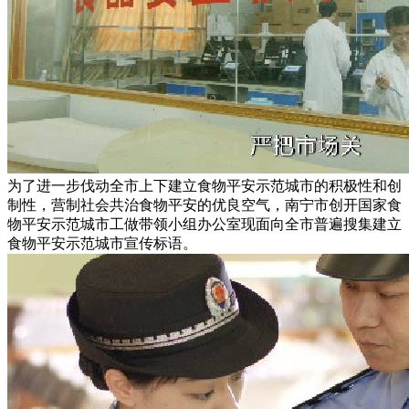
为了进一步伐动全市上下建立食物平安示范城市的积极性和创
制性，营制社会共治食物平安的优良空气，南宁市创开国家食
物平安示范城市工做带领小组办公室现面向全市普遍搜集建立
食物平安示范城市宣传标语。