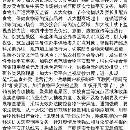
速测把关；加大对市场发卖大食用农产物的监视查抄力度，督
促发卖者和集中买卖市场创办者严酷落实食物平安义务。加强
食物出产运营平安监管，以大食物、节令食物以及婴长儿配方
食物、保健食物等为沉点品种，以大型商场超市、连锁运营企
业等为沉点场合，城乡接合部等为沉点区域，加大线上线下监
视查抄力度，峻厉冲击冒充伪劣、掺假、虚假宣传等违法行
为。以旅逛景区、车坐和高速公办事区等为沉点区域，以大年
夜饭、旅逛团餐等餐饮办事供给者为沉点对象，督促其严酷原
料采购办理，规范加工操做行为，切实防备食物未烧熟煮透、
生熟不分交叉污染等风险；严酷农村集体会餐办理，发生群体
性食物平安事务。加强沉点范畴食物平安监管，强化学校食堂
等集顶用餐单元及其承包运营企业、供餐单元的风险排查，消
弭各类风险现患；加大外卖平台监视查抄力度，进一步规
范“无堂食外卖”运营行为，激励商户积极响应“互联网+明厨亮
灶”相关要求。加强食物平安抽检监测，组织开展“双节”、热
销食物专项抽检，聚焦旅逛景区、学校食堂等沉点区域和收集
发卖食物等沉点业态加大抽检力度，发觉不及格食物要及时开
展核查措置，采纳无效办法防控食物平安风险。通知强调，要
依法依规、从严从快冲击超范畴超限量利用食物添加剂、用非
食物原料出产食物、“鬼魂外卖”等违法行为，涉嫌犯罪的一律
移送机关逃查刑事义务；针对舆情反映强烈和群众赞扬举报的
食物平安违法线索，构成效应；严酷落实食物平安应急值班、