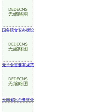
国务院食安办摆设
无堂食更要有规范
云南省出台餐饮外