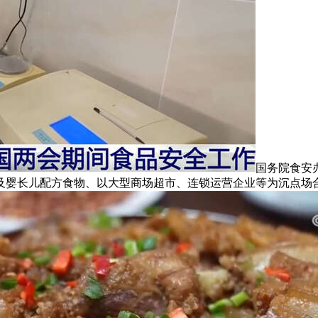
国务院食安
及婴长儿配方食物、以大型商场超市、连锁运营企业等为沉点场