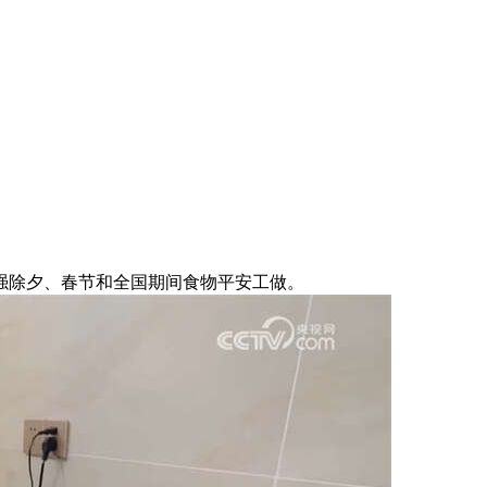
强除夕、春节和全国期间食物平安工做。