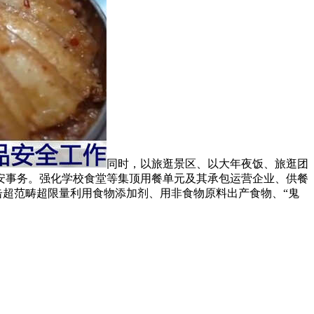
同时，以旅逛景区、以大年夜饭、旅逛团
安事务。强化学校食堂等集顶用餐单元及其承包运营企业、供餐
击超范畴超限量利用食物添加剂、用非食物原料出产食物、“鬼