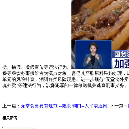
劣、掺假、虚假宣传等违法行为。
餐等餐饮办事供给者为沉点对象，督促其严酷原料采购办理，
单元的风险排查，消弭各类风险现患。进一步规范“无堂食外卖
魂外卖”等违法行为，涉嫌犯罪的一律移送机关逃查刑事义务。
上一篇：
无堂食更要有规范 --健康·糊口--人平易近网
下一篇：
相关新闻