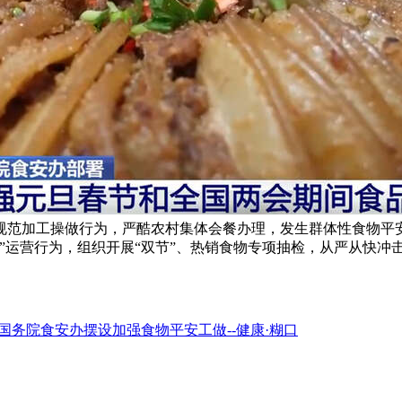
规范加工操做行为，严酷农村集体会餐办理，发生群体性食物平
”运营行为，组织开展“双节”、热销食物专项抽检，从严从快冲
国务院食安办摆设加强食物平安工做--健康·糊口