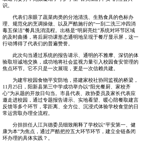
识。
代表们亲眼了蔬菜肉类的分池清洗、生熟食具的色标办
理、规范化的烹调操做、以及严酷施行的“一刮二洗三冲四消
毒五保洁”餐具洗消流程。出格是“明厨亮灶”系统对环节区域
的及时曲播，将后厨功课形态通明地呈现于餐厅显示屏，这一
行动博得了代表们的普遍赞誉。
此次勾当通过系统的报告请示、通明的不雅摩、深切的体
验取坦诚地交换，成功地将社会监视力量引入校园食安管理的
焦点环节。它不只是一次展现，更是一次信赖共建。
为建牢校园食物平安防地，搭建家校社协同监视的桥梁，
11月25日，阳新县第三中学成功举办以“阳光餐厨、家校齐
心”为从题的开放日勾当。市县代表、政协委员及家长代表应
邀走进校园，通过专题报告请示、实地看望、暖心陪餐取建言
反馈等多个环节，零距离、全方位、沉浸式体验学校食堂的日
常运营取办理全流程。
分担担任人江兴德委员细致阐释了学校以“平安第一、健
康为本”为焦点，通过严酷把控五大环节环节，建立全链条闭
环办理的具体实践？。