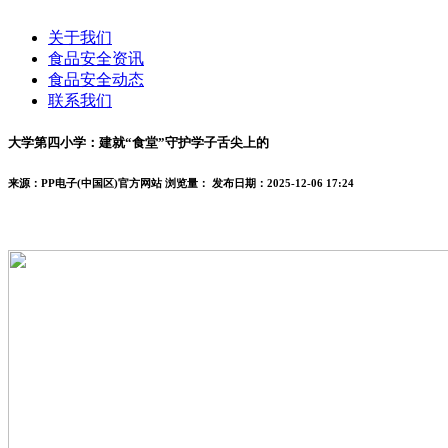
关于我们
食品安全资讯
食品安全动态
联系我们
大学第四小学：建就“食堂”守护学子舌尖上的
来源：PP电子(中国区)官方网站
浏览量：
发布日期：2025-12-06 17:24