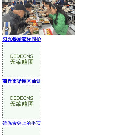
阳光餐厨家校同护
商丘市梁园区前进
确保舌尖上的平安