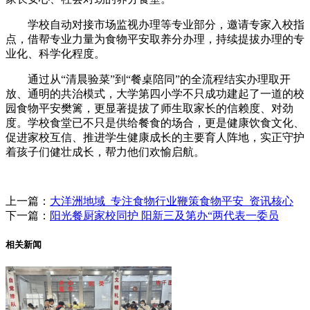
学校自动对接市场监视办理等专业部分，邀请专家入校指
点，借帮专业力量为食物平安取养分办理，持续提拔办理的专
业化、科学化程度。
通过从“清晨验菜”到“餐桌陪同”的全流程结实办理取开
放、通明的共治模式，大学第四小学不只成功建起了一道的校
园食物平安樊篱，更显著提拔了师生取家长的信赖度、对劲
度。学校食堂已不只是供给餐食的场合，更是健康饮食文化、
促进家校互信、推进学生健康成长的主要育人阵地，实正守护
着孩子们健壮成长，帮力他们欢愉启航。
上一篇：
大洋洲地域_专注食物行业鞭策食物平安_资讯核心
下一篇：
阳光餐厨家校同护 阳新三及第办“两代表一委员
相关新闻