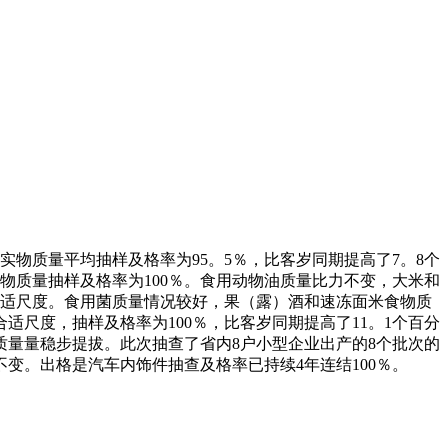
实物质量平均抽样及格率为95。5％，比客岁同期提高了7。8个
物质量抽样及格率为100％。食用动物油质量比力不变，大米和
合适尺度。食用菌质量情况较好，果（露）酒和速冻面米食物质
尺度，抽样及格率为100％，比客岁同期提高了11。1个百分
量量稳步提拔。此次抽查了省内8户小型企业出产的8个批次的
变。出格是汽车内饰件抽查及格率已持续4年连结100％。