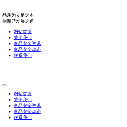
品质为立足之本
创新乃发展之道
网站首页
关于我们
食品安全资讯
食品安全动态
联系我们
网站首页
关于我们
食品安全资讯
食品安全动态
联系我们