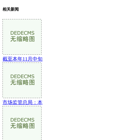
相关新闻
截至本年11月中旬
市场监管总局：本