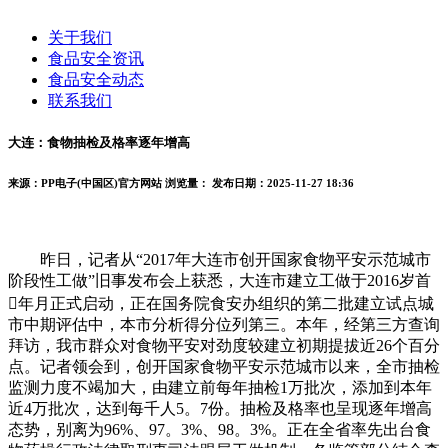
关于我们
食品安全资讯
食品安全动态
联系我们
大连：食物抽检及格率逐年增高
来源：PP电子(中国区)官方网站
浏览量：
发布日期：2025-11-27 18:36
昨日，记者从“2017年大连市创开国家食物平安示范城市
阶段性工做”旧事发布会上获悉，大连市建立工做于2016岁首
年月正式启动，正在国务院食安办组织的第二批建立试点城
市中期评估中，本市分析得分位列第三。本年，经第三方查询
拜访，我市群众对食物平安对劲度较建立初期提拔近26个百分
点。记者领会到，创开国家食物平安示范城市以来，全市抽检
监测力度不竭加大，由建立前每年抽检1万批次，添加到本年
近4万批次，达到每千人5。7份。抽检及格率也呈现逐年增高
态势，别离为96%、97。3%、98。3%。正在全省率先出台食