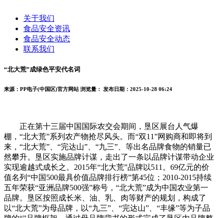
关于我们
食品安全资讯
食品安全动态
联系我们
“北大荒”成绿色平安代名词
来源：PP电子(中国区)官方网站
浏览量：
发布日期：2025-10-28 06:24
正在第十三届中国国际农交会期间，垦区展台人气爆
棚，“北大荒”系列农产物抢尽风头。而“双11”网购商和即将到
来，“北大荒”、“完达山”、“九三”、等出名品牌食物的销量已
然攀升。垦区实施品牌计谋，走出了一条以品牌计谋带动企业
实现逾越式成长之。2015年“北大荒”品牌以511。69亿元的价
值名列“中国500最具价值品牌排行榜”第45位；2010-2015持续
五年荣获“亚洲品牌500强”称号，“北大荒”成为中国农业第一
品牌。垦区按照成长米、油、乳、肉等财产的规划，构成了
以“北大荒”为母品牌，以“九三”、“完达山”、“丰缘”等为子品