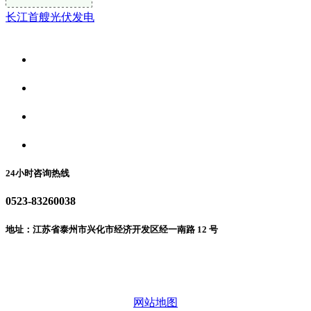
长江首艘光伏发电
关于我们
食品安全资讯
食品安全动态
联系我们
24小时咨询热线
0523-83260038
地址：江苏省泰州市兴化市经济开发区经一南路 12 号
微信二维码
网站地图