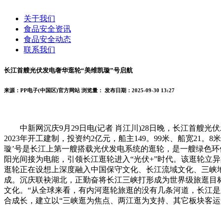
关于我们
食品安全资讯
食品安全动态
联系我们
长江首艘光伏发电奢华逛轮“美维凯璇”号启航
来源：PP电子(中国区)官方网站
浏览量：
发布日期：2025-09-30 13:27
中新网沉庆9月29日电(记者 肖江川)28日晚，长江首艘光
2023年开工建制，投资约2亿元，船主149。99米、船宽2
璇’号是长江上第一艘搭载光伏发电系统的逛轮，是一艘绿色环
阳光间接为电能，引领长江逛轮进入“光伏+”时代。该逛轮立
逛轮正在设想上深度融入中国保守文化、长江流域文化、三峡
成。沉庆联袂湖北，正勤奋将长江三峡打形成为世界级旅逛目
文化。“从全球来看，有内河逛轮旅逛的没有几条河道，长江
合成长，建立以“三峡逛为焦点、两江逛为支持、其它板块客运