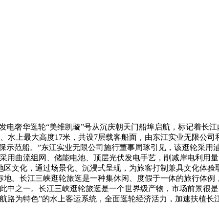
伏发电奢华逛轮“美维凯璇”号从沉庆朝天门船埠启航，标记着长江
1。8米、水上最大高度17米，共设7层载客船面，由东江实业无限
保示范船。”东江实业无限公司施行董事周琢引见，该逛轮采用油
异采用曲流组网、储能电池、顶层光伏发电手艺，削减岸电利用
地区文化，通过场景化、沉浸式呈现，为旅客打制兼具文化体验
标地。长江三峡逛轮旅逛是一种集休闲、度假于一体的旅行体例
是此中之一。长江三峡逛轮旅逛是一个世界级产物，市场前景很是
航路为特色”的水上客运系统，全面逛轮经济活力，加速扶植长江