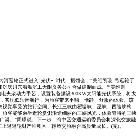
内河逛轮正式进入“光伏+”时代，据领会，“美维凯璇”号逛轮于
公司和沉庆川东船舶沉工无限义务公司合做建制而成。“‘美维凯
电夹杂动力手艺，设置装备摆设300KW太阳能光伏系统，将太
量，实现低乐音航行，为旅客带来平稳、恬静、舒服的体验。该
取视觉享受的旅行空间。长江三峡由瞿塘峡、巫峡、西陵峡构
，旅客能够乘坐逛轮赏识沿途绚丽的三峡风光，体验奇特的三峡
广漠。”周琢说。下一步，渝中区交通运输委员会将深化交旅融
上逛逛轮财产堆积区，鞭策交旅融合高质量成长。(完)。