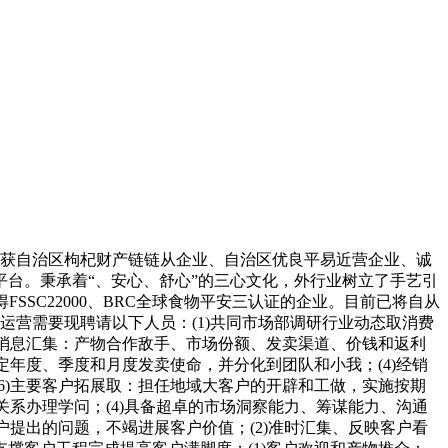
年荣获自治区枸杞财产链链从企业、自治区优良平易近营企业、诚
平台。秉承着“、安心、舒心”的三心文化，外行业树立了手艺引
SC22000、BRC全球食物平安三认证的企业。目前已将自从
运营需要现聘请以下人员：(1)共同市场部调研行业动态取消费
作消息汇集：产物合作敌手、市场份额、发卖渠道、价钱和返利
年度、季度和月度发卖使命，并分化到团队和小我；(4)经销
6)主要客户拓展取：担任地域大客户的开辟和工做，实施按期
系办理学问；(4)具备超卓的市场洞察能力、筹谋能力、沟通
提出的问题，不竭进展客户价值；(2)准时汇集、反映客户看