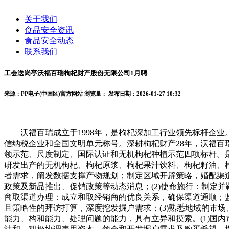
关于我们
食品安全资讯
食品安全动态
联系我们
工会送岗亭沃福百瑞枸杞财产股份无限公司1月聘
来源：PP电子(中国区)官方网站
浏览量：
发布日期：2026-01-27 10:32
沃福百瑞成立于1998年，是枸杞深加工行业领先标杆企业。2
信纳税企业和全国文明单元称号。深耕枸杞财产28年，沃福百
领示范、尺度制定、国际认证和无机枸杞种植示范四项标杆。是亚
研发出产的无机枸杞、枸杞原浆、枸杞果汁饮料、枸杞籽油、枸
者需求，阐发数据支撑产物规划；制定区域开辟策略，婚配渠道
政策及新品推出、促销政策等动态消息；(2)使命施行：制定
商取渠道办理：成立和取经销商的优良关系，确保渠道通顺；监
且策略性的拜访打算，深度挖发掘户需求；(3)熟悉地域的市
能力、构和能力、处理问题的能力，具有立异和摸索。(1)国