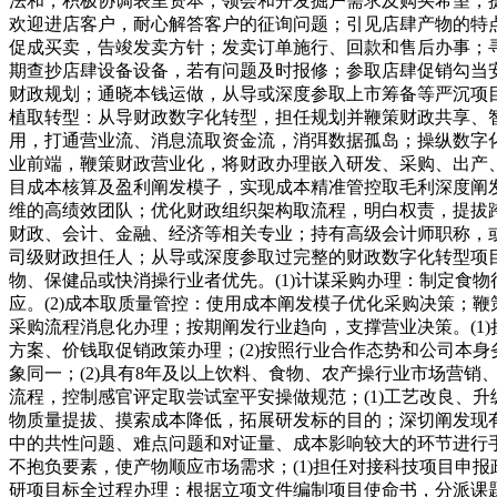
法和，积极协调表里资本，领会和开发掘户需求及购买希望，提
欢迎进店客户，耐心解答客户的征询问题；引见店肆产物的特
促成买卖，告竣发卖方针；发卖订单施行、回款和售后办事；寻
期查抄店肆设备设备，若有问题及时报修；参取店肆促销勾当安
财政规划；通晓本钱运做，从导或深度参取上市筹备等严沉项目
植取转型：从导财政数字化转型，担任规划并鞭策财政共享、智
用，打通营业流、消息流取资金流，消弭数据孤岛；操纵数字化
业前端，鞭策财政营业化，将财政办理嵌入研发、采购、出产
目成本核算及盈利阐发模子，实现成本精准管控取毛利深度阐发
维的高绩效团队；优化财政组织架构取流程，明白权责，提拔跨
财政、会计、金融、经济等相关专业；持有高级会计师职称，或C
司级财政担任人；从导或深度参取过完整的财政数字化转型项
物、保健品或快消操行业者优先。(1)计谋采购办理：制定食
应。(2)成本取质量管控：使用成本阐发模子优化采购决策；
采购流程消息化办理；按期阐发行业趋向，支撑营业决策。(1
方案、价钱取促销政策办理；(2)按照行业合作态势和公司本
象同一；(2)具有8年及以上饮料、食物、农产操行业市场营销
流程，控制感官评定取尝试室平安操做规范；(1)工艺改良、
物质量提拔、摸索成本降低，拓展研发标的目的；深切阐发现有
中的共性问题、难点问题和对证量、成本影响较大的环节进行
不抱负要素，使产物顺应市场需求；(1)担任对接科技项目申
研项目标全过程办理：根据立项文件编制项目使命书，分派课题