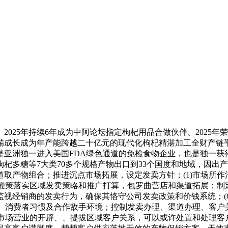
025年持续6年成为中阿论坛指定枸杞用品合做伙伴、2025
瑞成长成为年产能跨越二十亿元的现代化枸杞精湛加工全财产链
洲独一进入美国FDA绿色通道的免检食物企业，也是独一获得FS
杞多糖等7大类70多个规格产物出口到33个国度和地域，因出产
取产物组合；推进沉点市场拓展，设定发卖方针；(1)市场所
并鞭策落实区域发卖策略和推广打算，包罗曲营店和渠道拓展；制定
视经销商的发卖行为，确保其恪守公司发卖政策和价钱系统；(
场、消费者习惯及合作敌手环境；控制发卖办理、渠道办理、客户关
内市场营业的开辟、、提拔区域客户关系，可以或许处置和处理客户