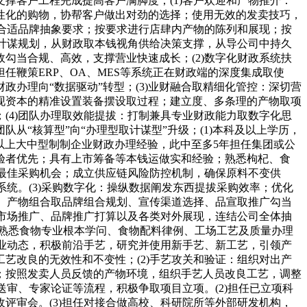
撑客户工程完成提高客户满脚度；(1)客户欢迎和产物推介：
性化的购物，协帮客户做出对劲的选择；使用无效的发卖技巧，
，合适品牌抽象要求；按要求进行店肆内产物的陈列和展现；按
司计谋规划，从财政取本钱视角供给决策支撑，从导公司中持久
勾当合规、高效，支撑营业快速成长；(2)数字化财政系统扶
鞭策ERP、OA、MES等系统正在财政端的深度集成取使
办理向“数据驱动”转型；(3)业财融合取精细化管控：深切营
现资本的精准设置装备摆设取过程；建立度、多条理的产物取项
(4)团队办理取效能提拔：打制兼具专业财政能力取数字化思
“核算型”向“办理型取计谋型”升级；(1)本科及以上学历，
年以上大中型制制企业财政办理经验，此中至多5年担任集团或公
验者优先；具有上市筹备等本钱运做实和经验；熟悉枸杞、食
握最佳采购机会；成立供应链风险防控机制，确保原料不变供
统。(3)采购数字化：操纵数据阐发东西提拔采购效率；优化
谋、产物组合取品牌组合规划、宣传渠道选择、品宣取推广勾当
类市场推广、品牌推广打算以及各类对外展现，连结公司全体抽
3)熟悉食物专业根本学问、食物配料律例、工场工艺及质量办理
行业动态，积极前沿手艺，研究并使用新手艺、新工艺，引领产
艺改良的无效性和不变性；(2)手艺攻关和验证：组织对出产
；按照发卖人员反馈的产物环境，组织手艺人员改良工艺，调整
审、专家论证等流程，积极争取项目立项。(2)担任已立项科
评审会。(3)担任对接合做高校、科研院所等外部研发机构，