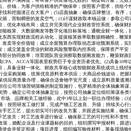
高客户满脚度，帮帮客户供应落地无效的产物促销方案，无效支
点、价钱，为客户供给精准的产物保举；按照客户需求，供给个
找和挖掘潜正在大客户；(5)店面抽象：确保店肆整洁、有序
插，营制稠密的发卖空气；(1)计谋财政取本钱运做：参取公
，优化本钱布局；成立并完美现代企业财政管控系统，确保财政
能核算、大数据阐发等数字化项目标落地；通晓业财一体化，担任
东西实现财政流程从动化，提拔核算效率取数据精确性，鞭策财政
、发卖等全价值链；成立全面预算办理取动态滚动预测系统，实
；成立笼盖全营业的财政风险预警取内控系统，保障资产平安；
部分协同效率；培育团队营业洞察取数据阐发能力，鞭策财政团队从
PA、ACCA等国表里权势巨子专业资历者优先。(2)具备10
目，具备业财一体化、财政共享核心或智能财政系统成功上线经
物行业采购策略，统筹优良原料资本供应；大商品价钱波动，把
鞭策供应商质量办理，确保合适食物平安尺度；成立原料质量逃溯系
)担任公司市场营销策略的制定取施行，包罗精准的全体抽象筹
身劣势，确定公司全体抽象定位，按照公司抽象定位组织筹谋各
、市场、品牌相关工做经验，此中3年以上划一职位办理经验；(
升级：按照研发工做打算，完成产物工艺改良、升级；持续关心
手艺工艺，提出切实可行的改良方案，并跟进实施结果，确保工
手艺攻关；对工艺改革进行验证，确保新工艺的可行性和不变性
报政策，婚配企业及行业课题标的目的，组织撰写申报材料，跟进送
使命并签定和谈；项目进度，组织编写验收材料，筹备现场验收