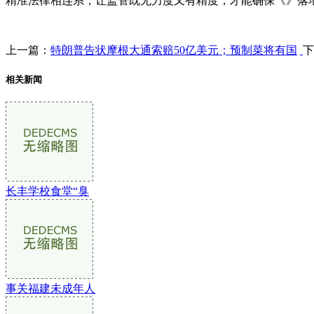
精准法律相连系，让监管既无力度又有精度，才能确保《》落
上一篇：
特朗普告状摩根大通索赔50亿美元；预制菜将有国
下
相关新闻
长丰学校食堂“臭
事关福建未成年人