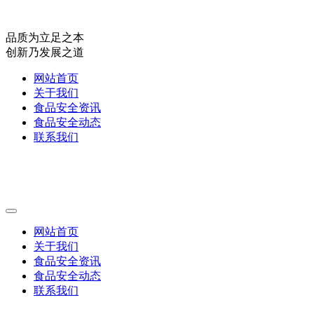
品质为立足之本
创新乃发展之道
网站首页
关于我们
食品安全资讯
食品安全动态
联系我们
网站首页
关于我们
食品安全资讯
食品安全动态
联系我们