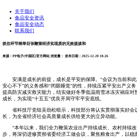
关于我们
食品安全资讯
食品安全动态
联系我们
抓住环节纲举目张鞭策经济实现质的无效提拔和
来源：PP电子(中国区)官方网站
浏览量：
发布日期：2025-12-28 18:26
安满是成长的前提，成长是平安的保障。“会议为当前和此后
安心不下”的义务感和“闭眼睡觉”的性，持续压紧平安出产义
提高防灾减灾救灾能力，结实做好冬季低温雨雪冰冻灾祸应对
成长，为实现“十五五”优良开局守牢平安底线。
省科技厅党组吴劲松暗示，科技部分将认实贯彻落实好会议
长，为全省经济社会高质量成长供给更大的立异动能。
“本年以来，我们全力鞭策农业出产持续成长、农村持续改善
步，将深切进修贯彻省委经济工做会议，聚焦粮食出产，以稳