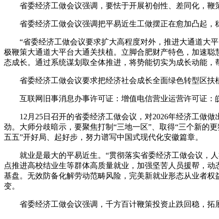
省委经济工做会议强调，要怯于开展初创性、差同化，鞭策
省委经济工做会议强调把平易近生工做摆正在愈加凸起，稳
“省委经济工做会议要求扩大高程度对外，推进大通道大平台
极鞭策大通道大平台大通关扶植。立脚合肥财产特色，加速聪
态成长。通过系统谋划取全体推进，将势能切实为成长动能，
省委经济工做会议要求把经济社会成长全面绿色转型区扶植
互联网旧事消息办事许可证：增值电信营业运营许可证：皖B2-2
12月25日召开的省委经济工做会议，对2026年经济工做
劲。大师分歧暗示，要聚焦打制“三地一区”、取得“三个新的
五五”开好局、起好步，努力谱写中国式现代化安徽篇章。
就业是最大的平易近生。“贯彻落实省委经济工做会议，人社
点推进高校结业生等群体高质量就业，加强坚苦人员援帮，动
基盘。无效防备化解劳动范畴风险，完美新就业形态从业者权
变。
省委经济工做会议强调，千方百计鞭策投资止跌回稳，拓