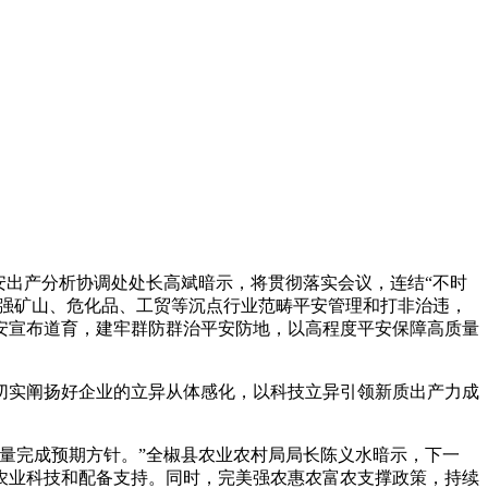
出产分析协调处处长高斌暗示，将贯彻落实会议，连结“不时
加强矿山、危化品、工贸等沉点行业范畴平安管理和打非治违，
安宣布道育，建牢群防群治平安防地，以高程度平安保障高质量
实阐扬好企业的立异从体感化，以科技立异引领新质出产力成
量完成预期方针。”全椒县农业农村局局长陈义水暗示，下一
农业科技和配备支持。同时，完美强农惠农富农支撑政策，持续