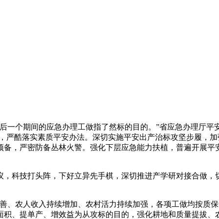
一个期间的应急办理工做指了然标的目的。”省应急办理厅平安
务，严酷落实素质平安办法。深切实施平安出产治标攻坚步履，
预备，严密防备丛林火警。强化下层应急能力扶植，普遍开展平
，科技打头阵，下好立异先手棋，深切推进产学研对接合做，切
、农人收入持续增加、农村活力持续加强，各项工做均按质保
面积、提单产、增效益为从攻标的目的，强化耕地和质量提拔、