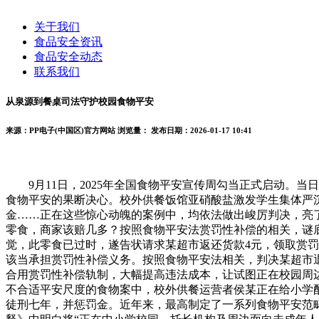
关于我们
食品安全资讯
食品安全动态
联系我们
从泉源到餐桌司法守护校园食物平安
来源：PP电子(中国区)官方网站
浏览量：
发布日期：2026-01-17 10:41
9月11日，2025年全国食物平安宣传周勾当正式启动。当
食物平安的果断决心。校外供餐饭馆亚硝酸盐激发学生集体严
金……正在这些惊心动魄的案例中，均依法做出峻厉判决，亮了
零食，商家该赔几多？按照食物平安法赏罚性补偿的相关，谜底是
觉，此零食已过时，遂告状请求某超市返还货款4元，领取赏罚
该当承担赏罚性补偿义务。按照食物平安法相关，判决某超市退
合用赏罚性补偿轨制，大幅提高违法成本，让试图正在校园周边
不合适平安尺度的食物案中，校外供餐运营者侯某正在给小学
徒刑七年，并惩罚金。近年来，最高制定了一系列食物平安范