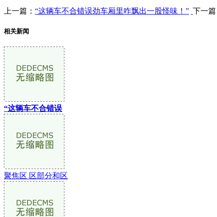
上一篇：
“这辆车不合错误劲车厢里咋飘出一股怪味！”
下一篇
相关新闻
“这辆车不合错误
聚焦区 区部分和区