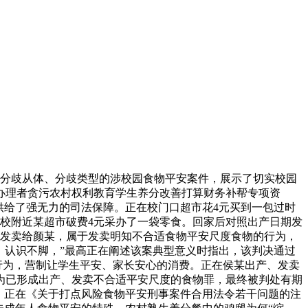
、分歧从体、分歧类型的涉校园食物平安案件，展示了切实校园
办理者贪污农村权利教育学生养分改善打算财务补帮专项资
供给了强无力的司法保障。正在校门口超市花4元买到一包过时
于学校附近某超市破费4元采办了一袋零食。回家后对照出产日期发
物发卖给颜某，属于发卖明知不合适食物平安尺度食物的行为，
弱、认识不脚，”最高正在阐述该案典型意义时指出，该判决通过
行为，营制让学生平安、家长安心的消费。正在侯某出产、发卖
为已形成出产、发卖不合适平安尺度的食物罪，最终被判处有期
，正在《关于打点风险食物平安刑事案件合用法令若干问题的注