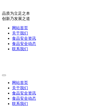
品质为立足之本
创新乃发展之道
网站首页
关于我们
食品安全资讯
食品安全动态
联系我们
网站首页
关于我们
食品安全资讯
食品安全动态
联系我们