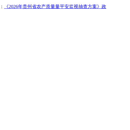
：
《2026年贵州省农产质量量平安监视抽查方案》政