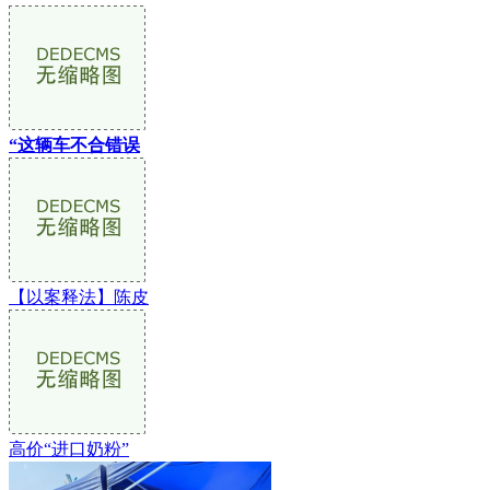
“这辆车不合错误
【以案释法】陈皮
高价“进口奶粉”