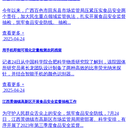
今年以来，广西百色市田东县市场监管局压紧压实食品安全两
个责任，加大民生重点领域监管执法，扎实开展食品安全监督
抽检，筑牢食品安全防线。 抽检...
查看更多 +
2025-04-24
用手机即能可视化定量检测农药残留
记者24日从中国科学院合肥科学物质研究院了解到，该院固体
所研究员蒋长龙团队设计制备了两种高效的比率荧光纳米探
针，并结合智能手机的颜色识别器...
查看更多 +
2025-04-24
江西景德镇高新区开展食品安全监督抽检工作
为守护人民群众舌尖上的安全，筑牢食品安全防线，7月24
日，江西景德镇市高新区市场监管局周密部署、科学安排，有
序开展了2023年第三季度食品安全监督...