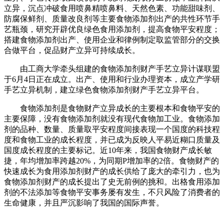
立异，沉点冲破食用喷鼻精喷鼻料、天然色素、功能甜味剂、
防腐保鲜剂、质量改良剂等主要食物添加剂出产的共性环节手
艺瓶颈，研究开辟优良绿色食用添加剂，提高食物平安程度；
搭建食物添加剂出产、使用企业和律例制定取监管部分的交换
合做平台，促品财产立异可持续成长。
由工商大学牵头组建的食物添加剂财产手艺立异计谋联盟
于6月4日正在成立。出产、使用和行业办理资本，成立产学研
手艺立异机制，建立绿色食物添加剂财产手艺立异平台。
食物添加剂是食物财产立异成长的主要根本和食物平安的
主要保障，没有食物添加剂就没有现代食物加工业。食物添加
剂的品种、数量、质量取平安程度间接表现一个国度的科技程
度和食物工业的成长程度，并已成为反映人平易近糊口质量及
国度成长程度的主要标记。近10年来，我国食物财产成长敏
捷，年均增加率跨越20%，为同期P增加率的2倍。食物财产的
快速成长为食用添加剂财产的成长供给了庞大的牵引力，也为
食物添加剂财产的成长提出了史无前例的挑和。出格食用添加
剂的不法添加等食物平安事务屡有发生，不只风险了消费者的
生命健康，并且严沉影响了我国的国际声誉。