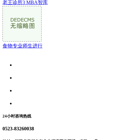
老王诊所3 MBA智库
食物专业师生进行
关于我们
食品安全资讯
食品安全动态
联系我们
24小时咨询热线
0523-83260038