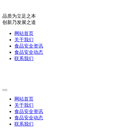
品质为立足之本
创新乃发展之道
网站首页
关于我们
食品安全资讯
食品安全动态
联系我们
网站首页
关于我们
食品安全资讯
食品安全动态
联系我们