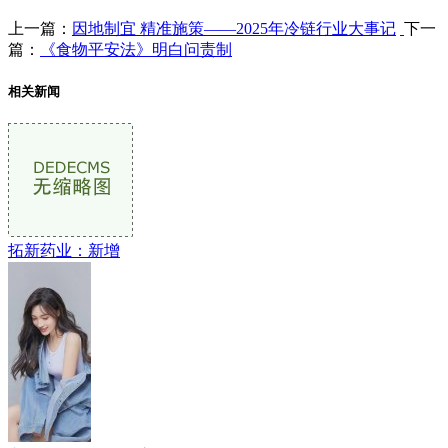
上一篇：
因地制宜 精准施策——2025年冷链行业大事记
下一
篇：
《食物平安法》明白问责制
相关新闻
拓新药业：新增