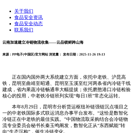
关于我们
食品安全资讯
食品安全动态
联系我们
云南加速建立冷链物流收集——云品锁鲜跨山海
来源：PP电子(中国区)官方网站
浏览量：
发布日期：2025-11-26 19:13
正在国内国外两大系统建立方面，依托中老铁、沪昆高
铁，昆明至曲靖至昭通、昆明至玉溪至红河两条省内冷链干线
建成，省内果蔬冷链畅通率大幅提拔；依托磨憨港口冷链检验
核心的投用，中老铁冷链班列实现“每日1班”常态化运转。
本年8月29日，昆明市分析货运枢纽补链强链沉点项目之
一的中老铁国际多式联运消息办事平台发布。“这恰是数智化
冷链正在中老铁的最佳实践。”中国物流取采购结合会冷链物
流专业委员会秘书长秦玉鸣阐发，数智化正从“东西赋能”转
向“生态沉构”，催生冷链变化。