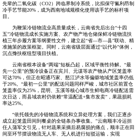
先辈的二氧化碳（CO2）跨临界制冷系统，比拟保守氟利昂制
冷手艺节能20%，成为西南地域规模化使用该手艺的标杆项
目。
为鞭策冷链物流业高质量成长，云南省先后出台“十四
五”冷链物流成长实施方案、农产物产地仓储保鲜冷链物流扶
植三年步履方案等纲要性文件，建立起“省—市—县”联动、精
准施策的政策框架。同时，云南省级层面通过“以代补”体例，
沉点搀扶枢纽型项目扶植。
云南省根本设备“两端”短板凸起，区域平衡性待解。“最
先一公里”的预冷设备正在宾川、元谋等农产物从产区笼盖率
可达70%，但正在昭通巧家、怒江泸水等偏僻地域笼盖率仍低
于20%。“最初一公里”的配送问题同样严峻，城市社区前置仓
笼盖率仅为25%，昆明、玉溪等核心城市生鲜电商冷链配送需
次日达，而县域农村仍依赖“常温配送+集市发卖”，果蔬损耗
率达25%。
“依托领先的冷链物流系统和立异处理方案，我们正逐步
成立起笼盖田间到餐桌的全链条办事收集。”云南顺丰冷运担
任人蒲军文引见，针对蔬果采摘后易腐损的痛点，顺丰正在田
间至环节摆设物流无人车、无人机进行短驳运输，实现