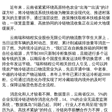
近年来，云南省紧紧环绕高原特色农业“出海”“出滇”的计
谋方针，将冷链物流系统扶植做为鞭策农业现代化、推进村落
复兴的主要抓手。通过顶层设想、政策搀扶取根本扶植多轮驱
动，一张笼盖普遍、高效协同的冷链物流收集正在云岭大地缓
缓展开。
云南瑞和锦程实业股份无限公司的物流数字孪生大屏上，
当日运营车辆的及时动态、里程、累计削减碳排放量等消息一
目了然。为跨境冷运的运力，“我们正在自购集拆箱的同时整
合社会箱源，共节制300只新制冷柜集拆箱，且能进行多个运
输专线的互换，以顺应各个国度生果发运淡旺季切换需求，维
持全年发运平稳。”瑞和锦程公司相关担任人引见，公司以跨
境农产物冷链进出口物流营业为从，先后开通中缅、中老泰、
中越的冷链农产物运输线，本年上半年已累计发运冷柜超2000
柜。公司通过消息化办理实现了对冷藏箱境内境外的及时可
见，保障运输货色形态全流程。
消息化和人才较着不脚。数据显示，云南省仅20。5%的
企业实现冷链进销存消息化办理，14。1%的企业无温度监测
系统，“数据孤岛”问题凸起。同时，行业人才布局呈现“低学
历为从、高技术紧缺”的特点，冷链岗亭薪酬合作力不脚，仅