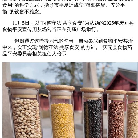
食用”的科学方式，指导市平易近成立“粗细搭配、养分平
衡”的饮食不雅念。
11月5日，以“尚德守法 共享食安”为从题的2025年庆元县
食物平安宣传周从场勾当正在孔庙广场举行。
“但愿通过这些接地气的勾当，自动参取到食物平安共治
中来，实正实现‘尚德守法 共享食安’的方针。”庆元县食物药
品平安委员会相关担任人暗示。