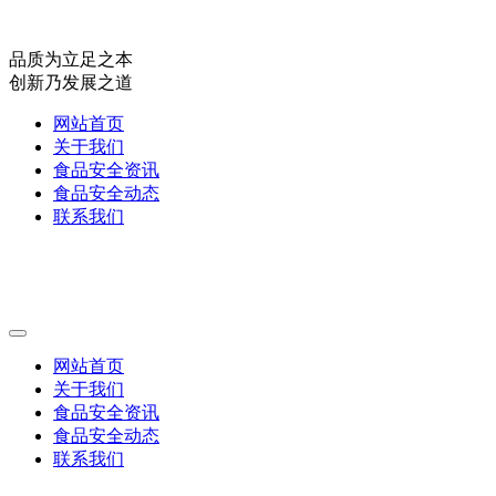
品质为立足之本
创新乃发展之道
网站首页
关于我们
食品安全资讯
食品安全动态
联系我们
网站首页
关于我们
食品安全资讯
食品安全动态
联系我们