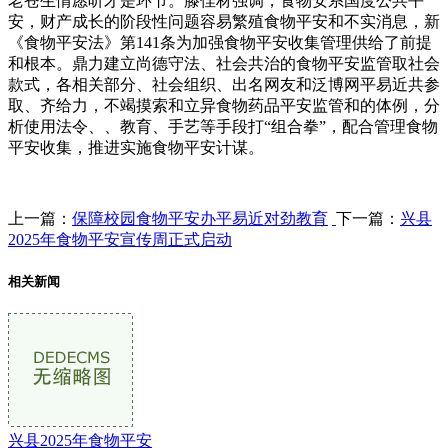
老苍生情愿听才是环节。滕佳材强调，食物安系国度公共平
安，财产成长的阶段性问题容易繁殖食物平安和不实消息，新
《食物平安法》第141条为加强食物平安收集管理供给了前提
和根本。鼎力建立尚德守法、社会共治的食物平安监管取社会
款式，各相关部分、社会组织、出名网友和泛博网平易近共参
取、齐给力，不竭摸索和立异食物药品平安监管和的体例，分
析使用法令、、教育、手艺等手段打“组合拳”，配合管理食物
平安收集，推进实施食物平安计谋。
上一篇：
保障校园食物平安办平易近对劲教育
下一篇：
兴县
2025年食物平安宣传周正式启动
相关新闻
兴县2025年食物平安