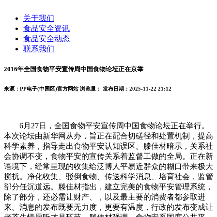
关于我们
食品安全资讯
食品安全动态
联系我们
2016年全国食物平安宣传周中国食物论坛正在京举
来源：PP电子(中国区)官方网站
浏览量：
发布日期：2025-11-22 21:12
6月27日，全国食物平安宣传周中国食物论坛正在举行。
本次论坛由新华网从办，旨正在配合切磋径和处置机制，提高
科学素养，指导走出食物平安认知误区。滕佳材暗示，关系社
会协调不变，食物平安的宣传关系着监督工做的全局。正在新
语境下，经常呈现的收集给泛博人平易近群众的糊口带来极大
搅扰。净化收集、驳倒食物、传送科学消息、培育社会，监管
部分任沉道远。滕佳材指出，建立完美的食物平安管理系统，
除了部分，还必需让财产、，以及最主要的消费者都参取进
来。消息的发布既要无力度，更要有温度，行政的发布变成让